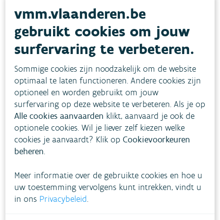
vmm.vlaanderen.be
overschrijding van bacteriologische normen.
gebruikt cookies om jouw
Vlaanderen in Europese
surfervaring te verbeteren.
context
Sommige cookies zijn noodzakelijk om de website
De Vlaamse resultaten passen binnen een bredere
optimaal te laten functioneren. Andere cookies zijn
positieve trend in Europa. Uit het nieuwste
optioneel en worden gebruikt om jouw
surfervaring op deze website te verbeteren. Als je op
rapport van het Europees Milieuagentschap (EEA)
Alle cookies aanvaarden
klikt, aanvaard je ook de
blijkt dat:
optionele cookies. Wil je liever zelf kiezen welke
cookies je aanvaardt? Klik op
Cookievoorkeuren
96% van de Europese badplaatsen
beheren
.
voldoet
aan de minimale kwaliteitsnormen
Meer informatie over de gebruikte cookies en hoe u
ongeveer 85% een ‘uitstekende’
kwaliteit
uw toestemming vervolgens kunt intrekken, vindt u
haalt
in ons
Privacybeleid
.
slechts 1,5% een slechte kwaliteit heeft