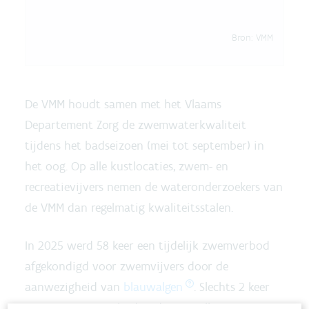
Bron:
VMM
De VMM houdt samen met het Vlaams
Departement Zorg de zwemwaterkwaliteit
tijdens het badseizoen (mei tot september) in
het oog. Op alle kustlocaties, zwem- en
recreatievijvers nemen de wateronderzoekers van
de VMM dan regelmatig kwaliteitsstalen.
In 2025 werd 58 keer een tijdelijk zwemverbod
afgekondigd voor zwemvijvers door de
aanwezigheid van
blauwalgen
. Slechts 2 keer
was een zwemverbod nodig omwille van een