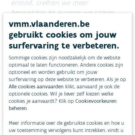
errond, creëren we meer
bewustzijn én kunnen we samen
vmm.vlaanderen.be
genieten van alles wat water ons
te bieden heeft.
gebruikt cookies om jouw
surfervaring te verbeteren.
Jo Brouns
Vlaams minister van Omgeving en Landbouw
Sommige cookies zijn noodzakelijk om de website
optimaal te laten functioneren. Andere cookies zijn
Aftrap op vrijdag 21 maart
optioneel en worden gebruikt om jouw
surfervaring op deze website te verbeteren. Als je op
Op vrijdag 21 maart 2025 vindt de officiële
Alle cookies aanvaarden
klikt, aanvaard je ook de
optionele cookies. Wil je liever zelf kiezen welke
aftrap van de Week van het Water plaats in het
cookies je aanvaardt? Klik op
Cookievoorkeuren
Kapermolenpark in Hasselt. Dit evenement,
beheren
.
georganiseerd door de VMM in samenwerking met
Stad Hasselt, Join For Water en Wandelsport
Meer informatie over de gebruikte cookies en hoe u
uw toestemming vervolgens kunt intrekken, vindt u
Vlaanderen vzw, wil het belang van water in