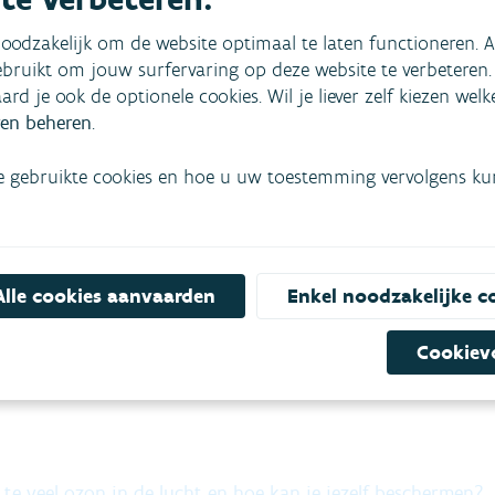
doet in de buitenlucht tussen 12 en 22 uur. Binnenshuis is 
oodzakelijk om de website optimaal te laten functioneren. A
e buitenlucht.
bruikt om jouw surfervaring op deze website te verbeteren.
aard je ook de optionele cookies. Wil je liever zelf kiezen wel
(240 microgram/m³) wordt overschreden, geldt dat advies v
en beheren
.
je persoonlijke waarschuwingsdre
e gebruikte cookies en hoe u uw toestemming vervolgens kunt
illeerde informatie over de luchtkwaliteit op een zelf gekoze
 instellen. Zodra die drempel is bereikt of overschreden, 
en.
Alle cookies aanvaarden
Enkel noodzakelijke c
or
android
en
iOS
. Je vindt de app ook door te zoeken naar 
Cookiev
 te veel ozon in de lucht en hoe kan je jezelf beschermen?