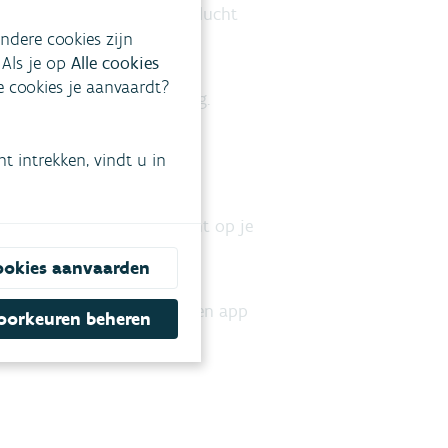
de ozonconcentratie in de lucht
ndere cookies zijn
 Als je op
Alle cookies
ke cookies je aanvaardt?
oor de volledige bevolking.
mpel in
 intrekken, vindt u in
n locatie. Je kan ook een
krijg je dan een pushbericht op je
ookies aanvaarden
“BelAIR” in de google play en app
oorkeuren beheren