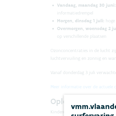
Vandaag, maandag 30 juni
informatiedrempel
Morgen, dinsdag 1 juli:
hoge 
Overmorgen, woensdag 2 ju
op verschillende plaatsen
Ozonconcentraties in de lucht zi
luchtvervuiling en zonnig en wa
Vanaf donderdag 3 juli verwachte
Meer informatie over de actuele 
Opletten als je ge
vmm.vlaande
Kinderen, ouderen, personen met 
surfervaring