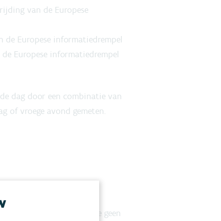
rijding van de Europese
an de Europese informatiedrempel
 de Europese informatiedrempel
an de dag door een combinatie van
ag of vroege avond gemeten.
w
uiling. We raden aan dat je geen