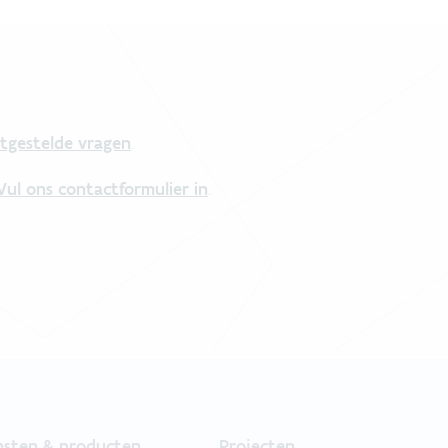
tgestelde vragen
.
Vul ons contactformulier in
.
nsten & producten
Projecten