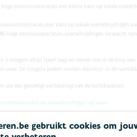
:
hoge ozonconcentraties met kleine kans op lokale oversch
ozonconcentraties met kans op lokale overschrijdingen v
li:
hoge ozonconcentraties, overschrijdingen verwacht van
jn 's morgens altijd (zeer) laag en nemen toe in de loop v
rm weer. De hoogste pieken worden daardoor in de namidd
n we een gevoelige verbetering van de luchtkwaliteit.
ozonconcentratie en overschrijdingen op kaart
voelig bent voor luchtvervuiling
ren.be gebruikt cookies om jou
ademhalingsproblemen ... zijn extra gevoelig voor luchtverv
 te verbeteren.