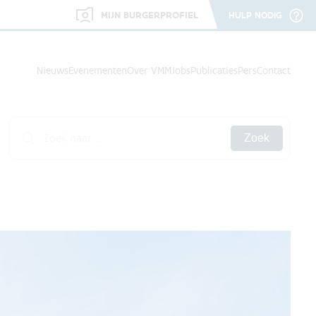
MIJN BURGERPROFIEL
HULP NODIG
Nieuws
Evenementen
Over VMM
Jobs
Publicaties
Pers
Contact
Zoek