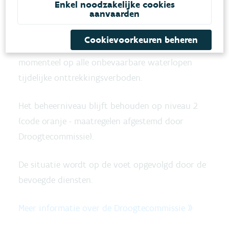
waardevolle natuur gelden tijdelijke
Enkel noodzakelijke cookies
aanvaarden
onttrekkingsverboden in afgesloten meanders.
Cookievoorkeuren beheren
Op advies van de Droogtecommissie gelden
momenteel op alle onbevaarbare waterlopen
tijdelijke onttrekkingsverboden.
Het beheerniveau blijft behouden op niveau 2
(code oranje - maatregelen afgestemd door
Droogtecommissie).
De situatie wordt op de voet opgevolgd door de
bevoegde diensten.
Meer informatie over de Droogtecommissie »