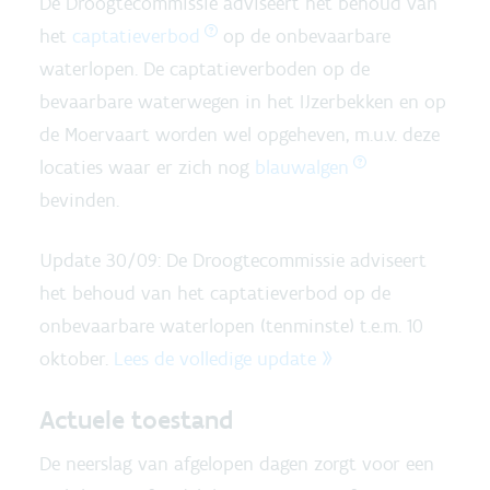
De Droogtecommissie adviseert het behoud van
het
captatieverbod
op de onbevaarbare
waterlopen. De captatieverboden op de
bevaarbare waterwegen in het IJzerbekken en op
de Moervaart worden wel opgeheven, m.u.v. deze
locaties waar er zich nog
blauwalgen
bevinden.
Update 30/09: De Droogtecommissie adviseert
het behoud van het captatieverbod op de
onbevaarbare waterlopen (tenminste) t.e.m. 10
oktober.
Lees de volledige update »
Actuele toestand
De neerslag van afgelopen dagen zorgt voor een