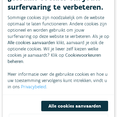
week weer wisselvallig met regen- en buienzones.
surfervaring te verbeteren.
Hierdoor wordt verwacht dat de toestand niet
Sommige cookies zijn noodzakelijk om de website
zal verergeren.
optimaal te laten functioneren. Andere cookies zijn
optioneel en worden gebruikt om jouw
In heel Vlaanderen leveren waterbeheerders (o.a.
surfervaring op deze website te verbeteren. Als je op
De Vlaamse Waterweg, provincies, polders en de
Alle cookies aanvaarden
klikt, aanvaard je ook de
optionele cookies. Wil je liever zelf kiezen welke
VMM) de noodzakelijke inspanningen met
cookies je aanvaardt? Klik op
Cookievoorkeuren
verschillende waterbesparende maatregelen
beheren
.
(peilopzet indien mogelijk, gedeeltelijk
dichtzetten watervangen, terugpompen van
Meer informatie over de gebruikte cookies en hoe u
uw toestemming vervolgens kunt intrekken, vindt u
schutwater, schutbeperkingen, …).
in ons
Privacybeleid
.
Omwille van blauwalgenbloei gelden op
verschillende waterwegen tijdelijke onttrekkings-
Alle cookies aanvaarden
en recreatieverboden. Ter bescherming van