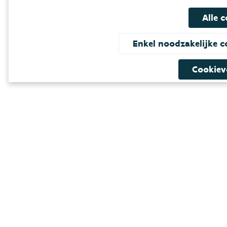
Alle 
Enkel noodzakelijke 
Cookiev