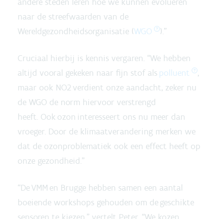
andere steden leren hoe we kunnen evolueren
naar de streefwaarden van de
Wereldgezondheidsorganisatie (
WGO
).”
Cruciaal hierbij is kennis vergaren. “We hebben
altijd vooral gekeken naar fijn stof als
polluent
,
maar ook NO2 verdient onze aandacht, zeker nu
de WGO de norm hiervoor verstrengd
heeft. Ook ozon interesseert ons nu meer dan
vroeger. Door de klimaatverandering merken we
dat de ozonproblematiek ook een effect heeft op
onze gezondheid.”
“De VMM en Brugge hebben samen een aantal
boeiende workshops gehouden om de geschikte
sensoren te kiezen,” vertelt Peter. “We kozen