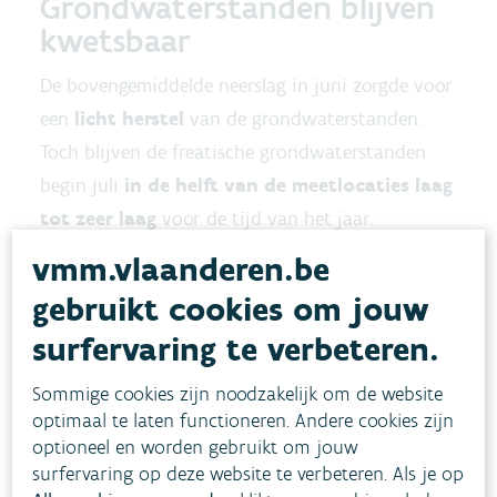
Grondwaterstanden blijven
kwetsbaar
De bovengemiddelde neerslag in juni zorgde voor
een
licht herstel
van de grondwaterstanden.
Toch blijven de freatische grondwaterstanden
begin juli
in de helft van de meetlocaties
laag
tot zeer laag
voor de tijd van het jaar.
vmm.vlaanderen.be
Op 30 juni 2026 vertoonde:
gebruikt cookies om jouw
50% van de meetlocaties lage tot zeer lage
surfervaring te verbeteren.
grondwaterstanden;
Sommige cookies zijn noodzakelijk om de website
38% normale grondwaterstanden;
optimaal te laten functioneren. Andere cookies zijn
12% hoge tot zeer hoge grondwaterstanden.
optioneel en worden gebruikt om jouw
surfervaring op deze website te verbeteren. Als je op