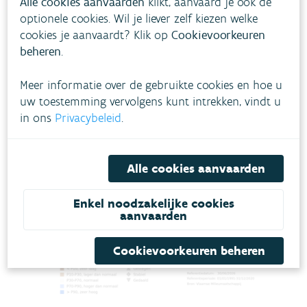
Alle cookies aanvaarden
klikt, aanvaard je ook de
Bij normaal weer verwachten we dat het aandeel
optionele cookies. Wil je liever zelf kiezen welke
lage tot zeer lage grondwaterstanden voor de
cookies je aanvaardt? Klik op
Cookievoorkeuren
tijd van het jaar de komende maand verder kan
beheren
.
afnemen. Bij droog weer kan dat aandeel
opnieuw licht stijgen.
Meer informatie over de gebruikte cookies en hoe u
uw toestemming vervolgens kunt intrekken, vindt u
in ons
Privacybeleid
.
Alle cookies aanvaarden
Enkel noodzakelijke cookies
aanvaarden
Cookievoorkeuren beheren