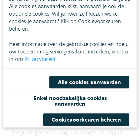
Alle cookies aanvaarden
klikt, aanvaard je ook de
optionele cookies. Wil je liever zelf kiezen welke
Per relevante leiding zal de basisinformatie
cookies je aanvaardt? Klik op
Cookievoorkeuren
minimaal bestaan uit :
beheren
.
risico van de leiding
Meer informatie over de gebruikte cookies en hoe u
type geplande inspectie
uw toestemming vervolgens kunt intrekken, vindt u
in ons
Privacybeleid
.
type en datum uitgevoerde inspectie
toestandsklasse
Alle cookies aanvaarden
Deze aanvulling moet toelaten om vanuit de
AWIS rioolinventaris een correcte opvolging van
Enkel noodzakelijke cookies
aanvaarden
de invulling van de minimumvoorwaarden te
doen.
Cookievoorkeuren beheren
Ben je als gemeente nog niet aangesloten bij de