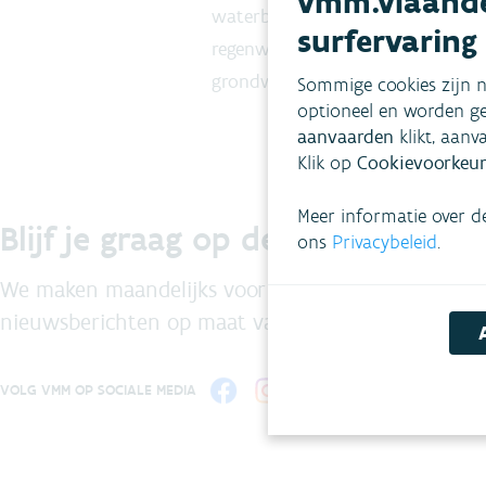
vmm.vlaande
waterbeheer en droogteproblemat
surfervaring
regenwater. De focus ligt op het
grondwatervoorraden op peil ge
Sommige cookies zijn n
optioneel en worden ge
aanvaarden
klikt, aanv
Klik op
Cookievoorkeur
Meer informatie over d
Blijf je graag op de hoogte?
ons
Privacybeleid
.
We maken maandelijks voor jou een selectie van de
nieuwsberichten op maat van de milieuprofessiona
VOLG VMM OP SOCIALE MEDIA