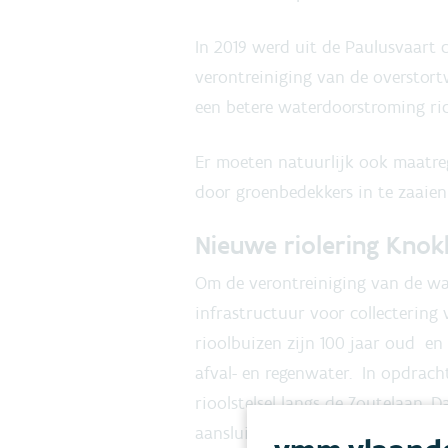
In 2019 werd uit de Paulusvaart c
verontreiniging van de overstort
een betere waterdoorstroming ri
Er moeten natuurlijk ook maatre
door groenbedekkers in te zaaien
Nieuwe riolering Kno
Om de verontreiniging van de wa
infrastructuur voor collectering
rioolbuizen zijn 100 jaar oud en
afval- en regenwater. In opdrac
rioolstelsel langs de Zoutelaan.
aansluitend de riolering wijk pe