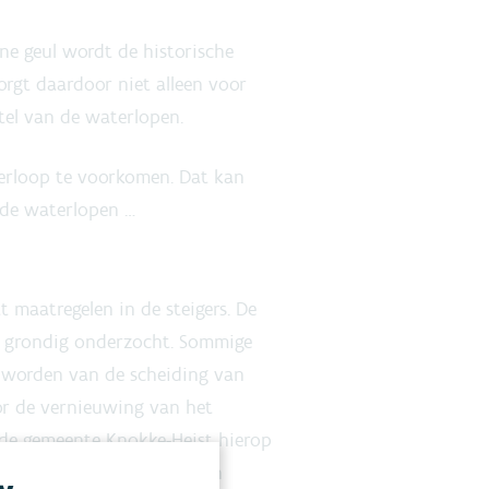
ine geul wordt de historische
rgt daardoor niet alleen voor
tel van de waterlopen.
erloop te voorkomen. Dat kan
 de waterlopen …
maatregelen in de steigers. De
en grondig onderzocht. Sommige
t worden van de scheiding van
or de vernieuwing van het
 de gemeente Knokke-Heist hierop
oorzien. In de context van