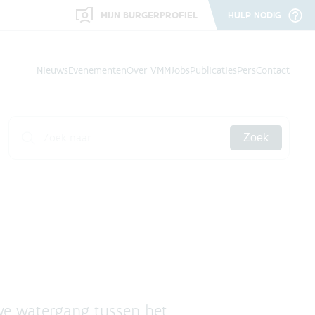
MIJN BURGERPROFIEL
HULP NODIG
Nieuws
Evenementen
Over VMM
Jobs
Publicaties
Pers
Contact
Zoek
we watergang tussen het