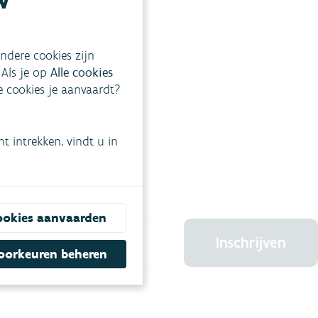
w
acueren van overtollig
odem zodat de
ndere cookies zijn
 Als je op
Alle cookies
ke cookies je aanvaardt?
 intrekken, vindt u in
BRIEF
ookies aanvaarden
Inschrijven
oorkeuren beheren