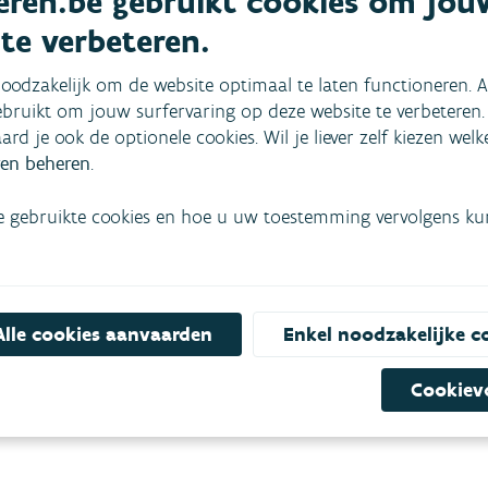
ren.be gebruikt cookies om jou
iek wordt extra aandacht besteed aan het niet zomaar ev
 te verbeteren.
 maximaal lokaal benutten van water of infiltreren in de b
houden worden.
oodzakelijk om de website optimaal te laten functioneren. A
bruikt om jouw surfervaring op deze website te verbeteren.
aard je ook de optionele cookies. Wil je liever zelf kiezen wel
en beheren
.
e gebruikte cookies en hoe u uw toestemming vervolgens kunt
SCHRIJF JE IN OP DE NIEUWS
 belangrijkste
E-mail
l.
Alle cookies aanvaarden
Enkel noodzakelijke c
Cookiev