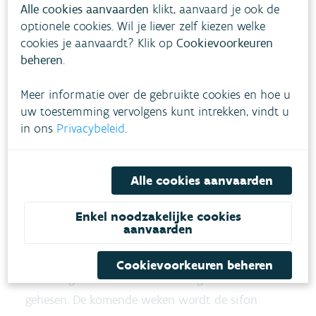
Alle cookies aanvaarden
klikt, aanvaard je ook de
optionele cookies. Wil je liever zelf kiezen welke
Om de sifon in de bodem te graven, moest het
cookies je aanvaardt? Klik op
Cookievoorkeuren
waterpeil op de Demer laag staan. Door de droge
beheren
.
zomer stond het waterpeil in de Demer al vrij
laag. Een tijdelijke afdamming in het
Meer informatie over de gebruikte cookies en hoe u
uw toestemming vervolgens kunt intrekken, vindt u
Webbekomsbroek stuurde het Demerwater door
in ons
Privacybeleid
.
de Zwarte Beek en voorkwam dat er water door
de Demer stroomde.
Alle cookies aanvaarden
Zodra het waterpeil op de Demer voldoende laag
stond, werd een sleuf in de bodem gegraven. De
Enkel noodzakelijke cookies
aanvaarden
stalen buis met een diameter van 1,20 meter
bestaat uit drie delen die ter plaatse aan elkaar
Cookievoorkeuren beheren
werden gelast. Nadien werd het geheel in de sleuf
gehesen. De komende weken wordt de sifon