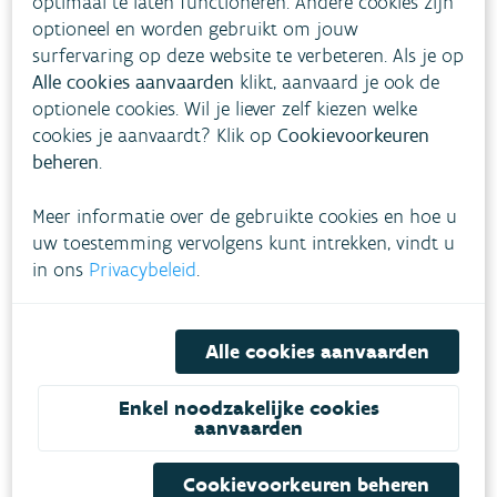
optimaal te laten functioneren. Andere cookies zijn
verbeteren. Aan dat riviercontract werkte de
optioneel en worden gebruikt om jouw
surfervaring op deze website te verbeteren. Als je op
VMM, met maar
liefst 18 lokale, provinciale en
Alle cookies aanvaarden
klikt, aanvaard je ook de
Vlaamse partners,
in de periode 2019-2022. Bij
optionele cookies. Wil je liever zelf kiezen welke
het riviercontract werd veel aandacht besteed
cookies je aanvaardt? Klik op
Cookievoorkeuren
aan de participatie en inspraak van de bewoners
beheren
.
en lokale doelgroepen.
Meer informatie over de gebruikte cookies en hoe u
Sneller inspelen op hevige
uw toestemming vervolgens kunt intrekken, vindt u
in ons
Privacybeleid
.
regen
Alle cookies aanvaarden
Enkel noodzakelijke cookies
aanvaarden
Cookievoorkeuren beheren