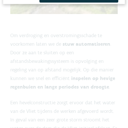
Om verdroging en overstromingsschade te
voorkomen laten we de
stuw
automatiseren
.
Door ze aan te sluiten op een
afstandsbewakingssysteem is opvolging en
regeling van op afstand mogelijk. Op die manier
kunnen we snel en efficiënt
inspelen op hevige
regenbuien en lange periodes van droogte
.
Een hevelconstructie zorgt ervoor dat het water
van de Vliet tijdens de werken afgevoerd wordt.
In geval van een zeer grote storm stroomt het