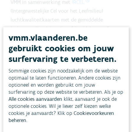
VMM in samenwerking met
IRCEL
(Intergewestelijke Cel voor het Leefmilieu)
luchtkwaliteitkaarten met de gemiddelde
luchtvervuiling (via stikstofdioxide) voor elk uur
vmm.vlaanderen.be
van de dag en per seizoen. Hiervoor werd het
gebruikt cookies om jouw
“Atmo-Street” luchtkwaliteitsmodel gebruikt dat
de luchtkwaliteit berekent met een resolutie van
surfervaring te verbeteren.
10x10m².
Sommige cookies zijn noodzakelijk om de website
optimaal te laten functioneren. Andere cookies zijn
Deze informatie gebruikte het commerciële
optioneel en worden gebruikt om jouw
Tjechische bedrijf “Umotional” om zijn
surfervaring op deze website te verbeteren. Als je op
fietsrouteapp uit te breiden. Naast opties voor
Alle cookies aanvaarden
klikt, aanvaard je ook de
optionele cookies. Wil je liever zelf kiezen welke
de snelste route, een route met zo weinig
cookies je aanvaardt? Klik op
Cookievoorkeuren
mogelijk hellingen of kasseistroken, kan je nu ook
beheren
.
kiezen voor de “properste” route. Deze route is