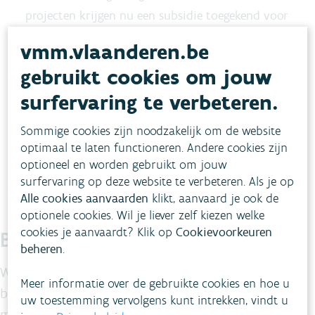
projecten krijgen nu een subsidie toegekend voor
een totaalbedrag van ruim 2,5 miljoen euro. Ook
vmm.vlaanderen.be
in 2022 is een oproep voor nieuwe projecten
gebruikt cookies om jouw
voorzien.
surfervaring te verbeteren.
Bekijk de projecten en alle informatie over
Sommige cookies zijn noodzakelijk om de website
Proeftuinen Droogte »
optimaal te laten functioneren. Andere cookies zijn
optioneel en worden gebruikt om jouw
surfervaring op deze website te verbeteren. Als je op
Alle cookies aanvaarden
klikt, aanvaard je ook de
optionele cookies. Wil je liever zelf kiezen welke
cookies je aanvaardt? Klik op
Cookievoorkeuren
Blijf je graag op de hoogte?
beheren
.
We maken maandelijks voor jou een selectie van de
Meer informatie over de gebruikte cookies en hoe u
belangrijkste nieuwsberichten op maat van de
uw toestemming vervolgens kunt intrekken, vindt u
milieuprofessional.