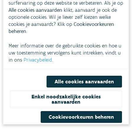
surfervaring op deze website te verbeteren. Als je op
het Vlaams actieplan
PFAS
om de problematiek
Alle cookies aanvaarden
klikt, aanvaard je ook de
rond PFAS en PFOS in kaart te brengen. De
optionele cookies. Wil je liever zelf kiezen welke
opdrachthouder van de Vlaamse Regering werkt
cookies je aanvaardt? Klik op
Cookievoorkeuren
beheren
.
hard aan een gecoördineerde aanpak van de
PFOS-verontreiniging. Ook daar is de VMM bij
Meer informatie over de gebruikte cookies en hoe u
betrokken.
uw toestemming vervolgens kunt intrekken, vindt u
in ons
Privacybeleid
.
Met de verdere uitvoering van het PFAS-
actieplan, de recente waterbeleidsnota,
Alle cookies aanvaarden
verhoogde investeringen in riolering, de
bijsturing van het mestbeleid en de aankomende
Enkel noodzakelijke cookies
stroomgebiedbeheerplannen worden belangrijke
aanvaarden
stappen gezet om de waterkwaliteit te
Cookievoorkeuren beheren
verbeteren.