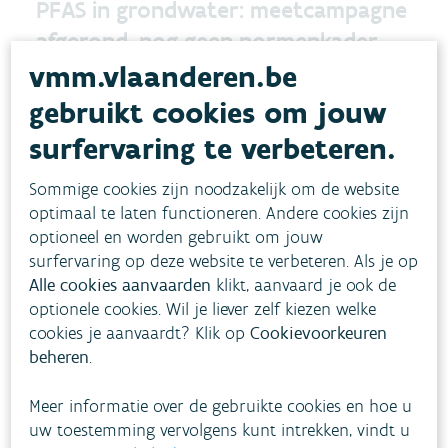
PFAS in grondwater: meetcampagne
afgerond, nog geen normenkader
vmm.vlaanderen.be
Naast het onderzoek in waterlopen startte de
gebruikt cookies om jouw
VMM in het voorjaar van 2022 ook - voor het
surfervaring te verbeteren.
eerst - een meetcampagne naar PFAS in het
ondiep
freatisch grondwater
. Dat grondwater
Sommige cookies zijn noodzakelijk om de website
staat het nauwst in contact met andere
optimaal te laten functioneren. Andere cookies zijn
compartimenten zoals bodem, lucht en
optioneel en worden gebruikt om jouw
surfervaring op deze website te verbeteren. Als je op
oppervlaktewater die een rol kunnen spelen in
Alle cookies aanvaarden
klikt, aanvaard je ook de
de verspreiding van PFAS.
optionele cookies. Wil je liever zelf kiezen welke
cookies je aanvaardt? Klik op
Cookievoorkeuren
Er is diffuse verontreiniging vastgelegd in het
beheren
.
grondwater. Aangezien er nog geen normenkader
Meer informatie over de gebruikte cookies en hoe u
is vastgesteld, kunnen we de ernst er van nog
uw toestemming vervolgens kunt intrekken, vindt u
niet voldoende inschatten. Met diffuse