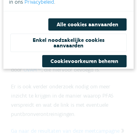
in ons
Privacybeleid
.
verontreiniging wordt een verspreiding bedoeld
waarbij geen directe vervuilingsbron kan worden
aangeduid. Dat is in tegenstelling tot een
Alle cookies aanvaarden
puntverontreiniging waarbij bv. sprake is van
Enkel noodzakelijke cookies
een
hotspot
aan verontreinigingen afkomstig
aanvaarden
van een gekende puntbron. Dergelijke
puntverontreinigingen worden verder opgevolgd
Cookievoorkeuren beheren
door
OVAM
, die hiervoor bevoegd is.
Er is ook verder onderzoek nodig om meer
inzicht te krijgen in de manier waarop PFAS
verspreidt en wat de link is met eventuele
puntbronverontreinigingen.
Ga naar de resultaten van deze meetcampagne
»