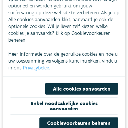
voorbeelden
optioneel en worden gebruikt om jouw
surfervaring op deze website te verbeteren. Als je op
Op 24 november laatstleden bracht de VMM alle
Alle cookies aanvaarden
klikt, aanvaard je ook de
betrokken waterbeheerders, landbouw- en
optionele cookies. Wil je liever zelf kiezen welke
cookies je aanvaardt? Klik op
Cookievoorkeuren
natuurverenigingen samen voor een infomoment.
beheren
.
Ze kregen uitleg over de opmaak van
peilbesluiten, inspiratie over ervaringen met
Meer informatie over de gebruikte cookies en hoe u
vrijwillige peilafspraken zoals in de Blankaart in
uw toestemming vervolgens kunt intrekken, vindt u
in ons
Privacybeleid
.
het IJzerbekken, de monitoring van waterpeilen
en ondersteunende studies.
Alle cookies aanvaarden
Enkel noodzakelijke cookies
aanvaarden
Cookievoorkeuren beheren