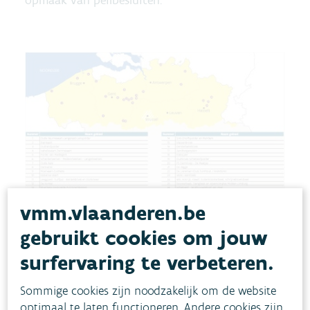
opmaak van peilbesluiten.
vmm.vlaanderen.be
gebruikt cookies om jouw
Dit zijn de 26 prioritaire gebieden die een
surfervaring te verbeteren.
peilbesluit dienen op te maken
Sommige cookies zijn noodzakelijk om de website
Pilootgebieden als goede
optimaal te laten functioneren. Andere cookies zijn