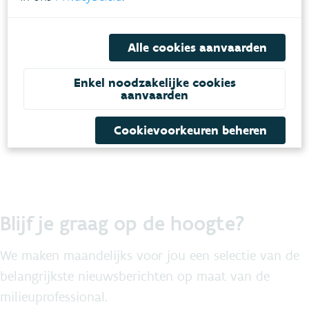
campagne toe te lichten en beantwoorden we je
prangende vragen.
Alle cookies aanvaarden
Schrijf je hier in voor ons webinar op 13/12
Enkel noodzakelijke cookies
aanvaarden
Samen zetten we spetterende wateractiviteiten
op de kaart!
Cookievoorkeuren beheren
Blijf je graag op de hoogte?
We maken maandelijks voor jou een selectie van de
belangrijkste nieuwsberichten op maat van de
milieuprofessional.