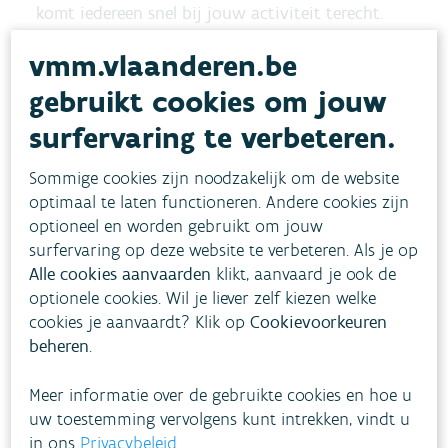
komt iedereen snel bij jouw activiteit terecht.
vmm.vlaanderen.be
Ook voor extra ondersteuning kun je op ons
gebruikt cookies om jouw
rekenen: je ontvangt gratis
(digitaal)
campagnemateriaal
om jouw eigen
surfervaring te verbeteren.
promotie te ondersteunen. Met de promokit zorg
Sommige cookies zijn noodzakelijk om de website
je voor een visuele link tussen jouw evenement
optimaal te laten functioneren. Andere cookies zijn
en de Vlaamse Waterdagen.
optioneel en worden gebruikt om jouw
surfervaring op deze website te verbeteren. Als je op
Zo tonen we samen dat er in Vlaanderen heel
Alle cookies aanvaarden
klikt, aanvaard je ook de
optionele cookies. Wil je liever zelf kiezen welke
wat beweegt boven én onder het
cookies je aanvaardt? Klik op
Cookievoorkeuren
wateroppervlak.
beheren
.
Geïnteresseerd?
Meer informatie over de gebruikte cookies en hoe u
uw toestemming vervolgens kunt intrekken, vindt u
Op 13/12 houden we een webinar om de
in ons
Privacybeleid
.