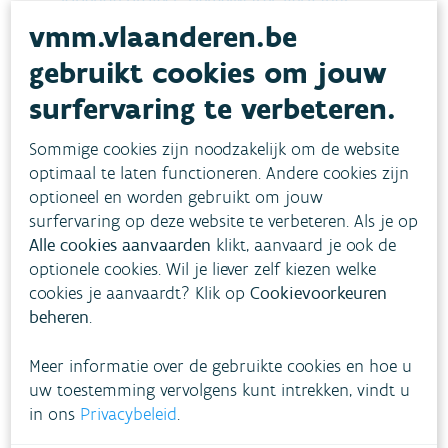
lopende project ‘Hemelwater vervangt
vmm.vlaanderen.be
grondwater.
gebruikt cookies om jouw
Voorstel indienen tegen 26 juli 2021
surfervaring te verbeteren.
De procedure voor het indienen van een voorstel
Sommige cookies zijn noodzakelijk om de website
verloopt in twee fasen. Een eerste voorstel moet
optimaal te laten functioneren. Andere cookies zijn
tegen 26 juli 2021 ingediend worden bij de
optioneel en worden gebruikt om jouw
Vlaamse Milieumaatschappij. De initiatiefnemers
surfervaring op deze website te verbeteren. Als je op
Alle cookies aanvaarden
klikt, aanvaard je ook de
zullen feedback krijgen bij het eerste voorstel.
optionele cookies. Wil je liever zelf kiezen welke
Definitieve voorstellen worden tegen 11 oktober
cookies je aanvaardt? Klik op
Cookievoorkeuren
2021 verwacht
.
Door in twee fasen te werken
beheren
.
willen we de drempel om een idee af te toetsen
Meer informatie over de gebruikte cookies en hoe u
verlagen en de voorstellen waar mogelijk beter
uw toestemming vervolgens kunt intrekken, vindt u
doen aansluiten bij de doelstellingen.
in ons
Privacybeleid
.