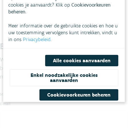
Op het dashboard vind je per waterlichaam de evaluatie,
cookies je aanvaardt? Klik op
Cookievoorkeuren
knelpunten en acties.
beheren
.
Meer informatie over de gebruikte cookies en hoe u
uw toestemming vervolgens kunt intrekken, vindt u
in ons
Privacybeleid
.
Blijf je graag op de hoogte?
We maken maandelijks voor jou een selectie van de
Alle cookies aanvaarden
belangrijkste nieuwsberichten op maat van de
Enkel noodzakelijke cookies
milieuprofessional.
aanvaarden
Cookievoorkeuren beheren
SCHRIJF JE IN OP DE NIEUWSBRIEF
E-mail