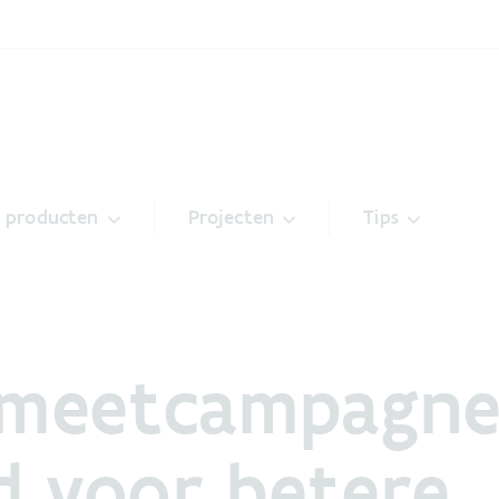
& producten
Projecten
Tips
meetcampagnes
d voor betere