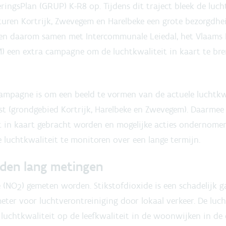
ringsPlan (GRUP) K-R8 op. Tijdens dit traject bleek de luch
uren Kortrijk, Zwevegem en Harelbeke een grote bezorgdheid 
en daarom samen met Intercommunale Leiedal, het Vlaams
) een extra campagne om de luchtkwaliteit in kaart te br
ampagne is om een beeld te vormen van de actuele luchtkwa
ost (grondgebied Kortrijk, Harelbeke en Zwevegem). Daarme
t in kaart gebracht worden en mogelijke acties ondernomen
luchtkwaliteit te monitoren over een lange termijn.
nden lang metingen
e (NO
) gemeten worden. Stikstofdioxide is een schadelijk g
2
eter voor luchtverontreiniging door lokaal verkeer. De luc
 luchtkwaliteit op de leefkwaliteit in de woonwijken in d