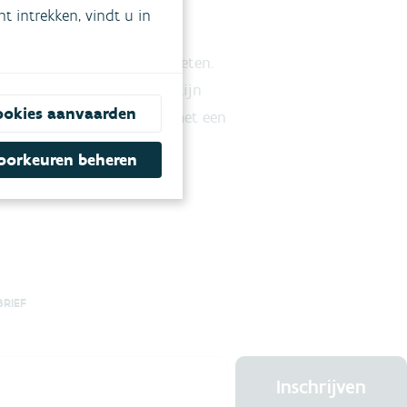
 intrekken, vindt u in
en die fijn stof kunnen opmeten.
tjes die schadelijk kunnen zijn
ookies aanvaarden
rtrijk.be/luchtkwaliteit
met een
oorkeuren beheren
BRIEF
Inschrijven