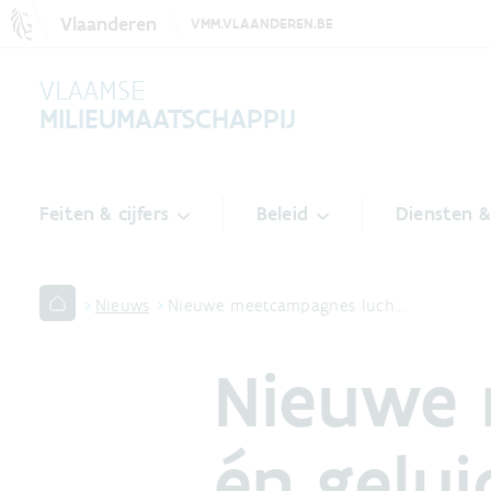
Vlaanderen
VMM.VLAANDEREN.BE
VLAAMSE
MILIEUMAATSCHAPPIJ
Feiten & cijfers
Beleid
Diensten 
Nieuws
Nieuwe meetcampagnes luch…
Nieuwe 
én gelui