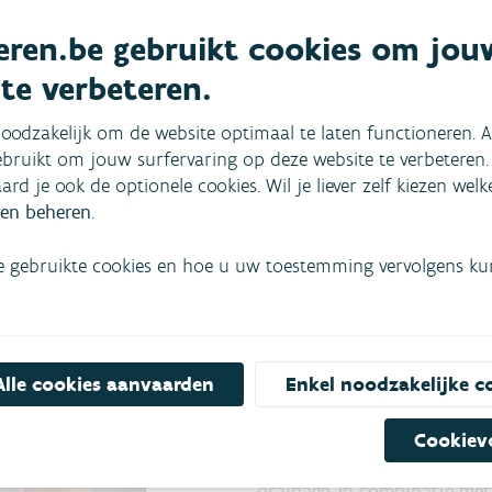
stuurde drainage?
ren.be gebruikt cookies om jou
 te verbeteren.
voert water niet continu af, zoals bij klassieke drainage h
menten wanneer het echt nodig is. Met een peilgestuurde d
oodzakelijk om de website optimaal te laten functioneren. A
eeld tijdens droogte, of het afvoeren tijdens periodes van
bruikt om jouw surfervaring op deze website te verbeteren.
aard je ook de optionele cookies. Wil je liever zelf kiezen wel
en beheren
.
1 juli verplicht bij aanleg of heraanleg, wordt peilgestuur
r het geval in de Proeftuin Droogte
'Limburgse landbouw, 
e gebruikte cookies en hoe u uw toestemming vervolgens kunt
Limburgse lan
Vlaamse wate
Alle cookies aanvaarden
Enkel noodzakelijke c
In Limburg vormen enkele 
Cookiev
percelen om van klassieke n
drainage. In combinatie met