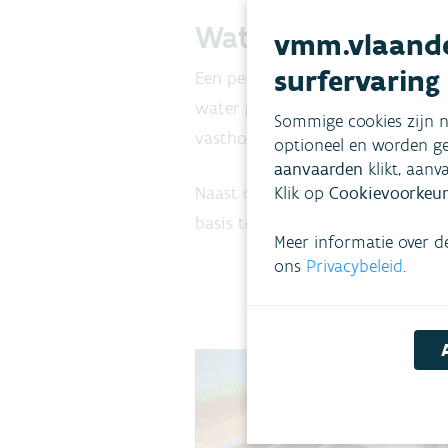
Wat is een peilge
vmm.vlaande
surfervaring
Een peilgestuurd drainagesysteem 
water gericht te draineren op mo
Sommige cookies zijn n
vasthouden in de bodem, bijvoorb
optioneel en worden ge
aanvaarden
klikt, aanv
Klik op
Cookievoorkeur
Naast de gebieden waar het vanaf 
basis toegepast. Dat is onder mee
Meer informatie over d
ons
Privacybeleid
.