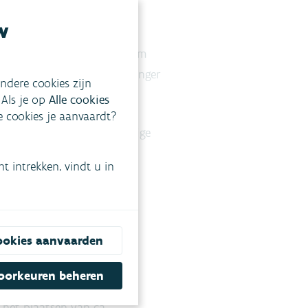
w
et geval is, maar laat toe om
rainage kan je zo water langer
ndere cookies zijn
 overvloedige neerslag.
 Als je op
Alle cookies
ke cookies je aanvaardt?
de drainage ook op vrijwillige
Vlaamse waterbouw'
.
 intrekken, vindt u in
dbouw,
rbouw
ookies aanvaarden
landbouwers hun
oorkeuren beheren
aar peilgestuurde
 het plaatsen van ca.