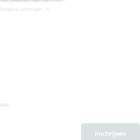
rbergend vermogen in
BRIEF
Inschrijven