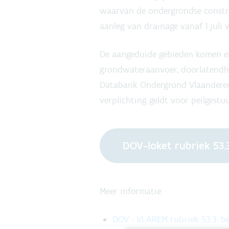
waarvan de ondergrondse construc
aanleg van drainage vanaf 1 juli 
De aangeduide gebieden komen er
grondwateraanvoer, doorlatendhe
Databank Ondergrond Vlaanderen 
verplichting geldt voor peilgestu
DOV-loket rubriek 53.
Meer informatie:
DOV - VLAREM rubriek 53.3: b