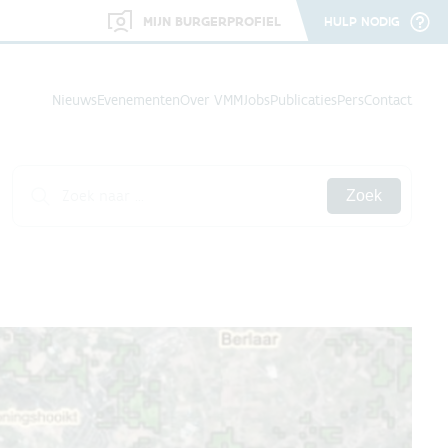
MIJN BURGERPROFIEL
HULP NODIG
Nieuws
Evenementen
Over VMM
Jobs
Publicaties
Pers
Contact
Zoek