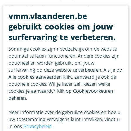
Sponsdoelen zijn concrete en meetbare
vmm.vlaanderen.be
doelstellingen die bepalen hoeveel water een
gebruikt cookies om jouw
gebied moet kunnen vasthouden, infiltreren en
bufferen om Vlaanderen beter te beschermen
surfervaring te verbeteren.
tegen droogte en overstromingen.
Sommige cookies zijn noodzakelijk om de website
optimaal te laten functioneren. Andere cookies zijn
Het concept verwijst naar het herstellen van de
optioneel en worden gebruikt om jouw
natuurlijke sponswerking van ons landschap,
surfervaring op deze website te verbeteren. Als je op
zodat regenwater niet meteen wordt afgevoerd
Alle cookies aanvaarden
klikt, aanvaard je ook de
optionele cookies. Wil je liever zelf kiezen welke
maar lokaal wordt vastgehouden en langzaam
cookies je aanvaardt? Klik op
Cookievoorkeuren
vrijgegeven.
beheren
.
Meer informatie over de gebruikte cookies en hoe u
Met lokale Blue Deals en
uw toestemming vervolgens kunt intrekken, vindt u
gebiedscoalities bouwen we op de
in ons
Privacybeleid
.