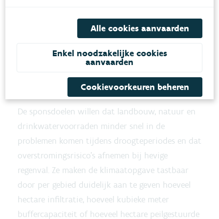
kennis en kracht van elk gebied.
Iedereen moet mee in bad: van
Alle cookies aanvaarden
burger tot boer, van ondernemer
tot gemeente.
Enkel noodzakelijke cookies
aanvaarden
Vlaams minister van Omgeving Jo Brouns
Cookievoorkeuren beheren
De sponsdoelen willen dat landbouw, natuur en
drinkwatervoorraden minder snel in de
problemen komen tijdens droogteperiodes en dat
overstromingsrisico’s afnemen bij hevige
regenval. Ze maken de klimaatopgave tastbaar
door per gebied duidelijk aan te geven hoeveel
hectare infiltratie, hoeveel kubieke meter
buffercapaciteit of hoeveel hectare peilgestuurde