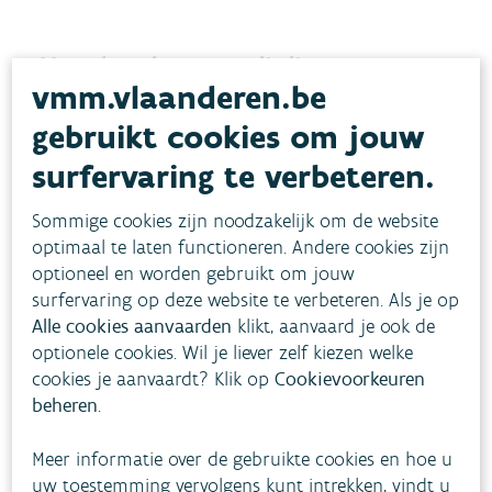
Meer bergingscapaciteit
vmm.vlaanderen.be
Minister Demir trok naar Sint-Pieters-Leeuw en
gebruikt cookies om jouw
stak zelf mee de handen uit de mouwen om het
surfervaring te verbeteren.
overstromingsgevaar te verminderen. “Sint-
Pieters-Leeuw werd al verschillende keren zwaar
Sommige cookies zijn noodzakelijk om de website
getroffen door overstromingen, vooral in 2010 en
optimaal te laten functioneren. Andere cookies zijn
optioneel en worden gebruikt om jouw
2016. Ook in periodes van droogte heeft de
surfervaring op deze website te verbeteren. Als je op
Zuunbeek problemen. Dan is er vissterfte,
Alle cookies aanvaarden
klikt, aanvaard je ook de
botulisme en
blauwalgen
door het ondiepe
optionele cookies. Wil je liever zelf kiezen welke
water. Met deze ingrepen voorkomen we dat die
cookies je aanvaardt? Klik op
Cookievoorkeuren
beheren
.
problemen zich in de toekomst opnieuw
voordoen”, aldus minister Demir.
Meer informatie over de gebruikte cookies en hoe u
uw toestemming vervolgens kunt intrekken, vindt u