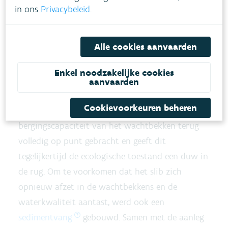
De Vlaamse Milieumaatschappij is al jaren bezig
in ons
Privacybeleid
.
om de problemen met wateroverlast en droogte
aan te pakken in en rond de Zuunbeek. Zo
Alle cookies aanvaarden
werden er 3 automatische gestuurde
gecontroleerde overstromingsgebieden gegraven
Enkel noodzakelijke cookies
met een totale bergingscapaciteit van 342.000m³.
aanvaarden
In twee wachtbekkens die dateren van de jaren
Cookievoorkeuren beheren
’70 wordt nu het slib geruimd. Hierdoor wordt de
bergingscapaciteit van het wachtbekken terug
volledig op punt gebracht en geeft dit
tegelijkertijd de ecologische toestand een duw in
de rug. Om te voorkomen dat het slib zich
opnieuw afzet in de wachtbekkens en de
waterkwaliteit aantast, werd ook een
sedimentvang
gebouwd. Samen met de aanleg