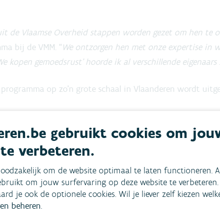
anuit de Vlaamse Overheid stappen worden gezet om hen te 
ma bij de VMM. “
We ontzorgen hen met onze expertise in 
e kopen gemoedsrust’ hoorde ik al verschillende eigenaars 
ijk programma op zo’n grote schaal in Vlaanderen wordt uitg
ren.be gebruikt cookies om jou
 te verbeteren.
oodzakelijk om de website optimaal te laten functioneren. A
bruikt om jouw surfervaring op deze website te verbeteren.
aard je ook de optionele cookies. Wil je liever zelf kiezen wel
en beheren
.