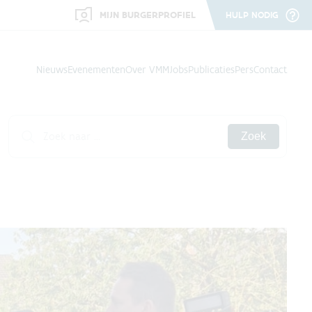
MIJN BURGERPROFIEL
HULP NODIG
Nieuws
Evenementen
Over VMM
Jobs
Publicaties
Pers
Contact
Zoek