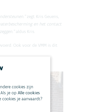
ondersteunen.”
zegt Kris Geuens,
waterbescherming en het contact
zeggen.”
aldus Kris.
evoerd. Ook voor de VMM is dit
w
ndere cookies zijn
 Als je op
Alle cookies
ke cookies je aanvaardt?