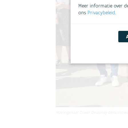
Meer informatie over d
ons
Privacybeleid
.
Moelingenaar Olivier Delaunay demonstre