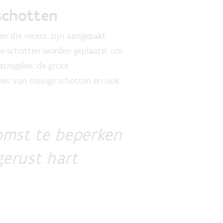
 schotten
n die recent zijn aangepakt
hoe schotten worden geplaatst om
tregelen: de grote
ien van stevige schotten en ook
omst te beperken
gerust hart