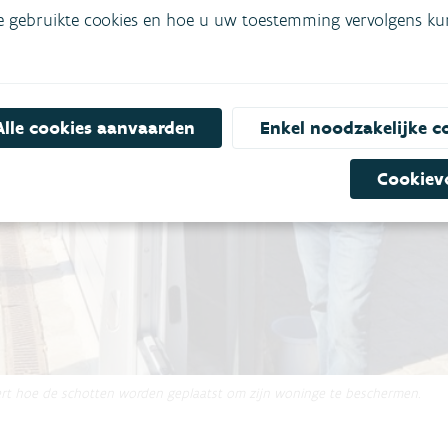
e gebruikte cookies en hoe u uw toestemming vervolgens kunt
Alle cookies aanvaarden
Enkel noodzakelijke c
Cookiev
ert hoe de schotten worden geplaatst om zijn woninge te beschermen.