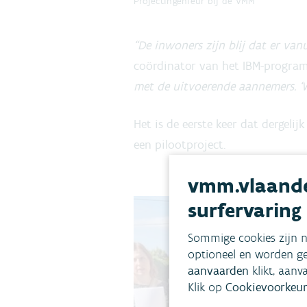
Projectingenieur bij de VMM
“De inwoners zijn blij dat er v
coördinator van het IBM-program
met de uitvoerende aannemers. ‘W
Het is de eerste keer dat dergel
een pilootproject.
vmm.vlaande
surfervaring
Sommige cookies zijn n
optioneel en worden ge
aanvaarden
klikt, aanv
Klik op
Cookievoorkeur