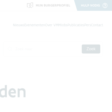
MIJN BURGERPROFIEL
HULP NODIG
Nieuws
Evenementen
Over VMM
Jobs
Publicaties
Pers
Contact
Zoek
nden