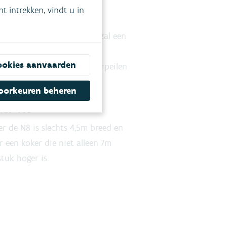
 intrekken, vindt u in
 blauwe lijnen op kaart) zal een
eedt maar niet tot op het
ookies aanvaarden
aats kan de maximale waterpeilen
oorkeuren beheren
ker N8
r de N8 is slechts 4,5m breed en
 een koker die niet alleen 7m
tuk hoger is.