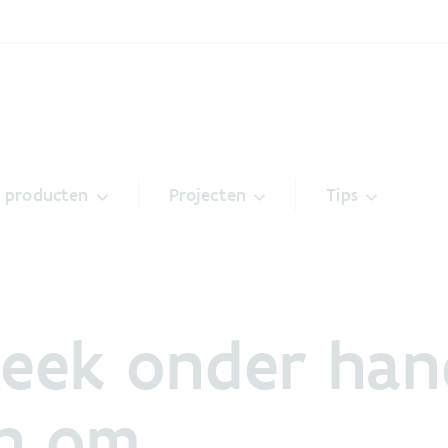
& producten
Projecten
Tips
eek onder ha
n om