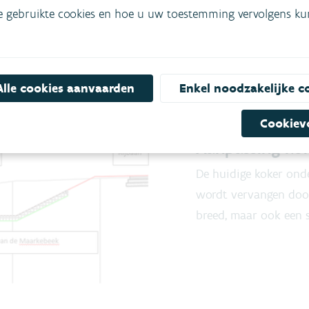
e gebruikte cookies en hoe u uw toestemming vervolgens kunt
ssen de N8 en de monding in de Schelde (rode strook tussen
 worden. Hierbij wordt de bedding van de waterloop verbr
Alle cookies aanvaarden
Enkel noodzakelijke c
 figuur onder). Het verbreden van de Maarkebeek op die pl
Cookiev
Aanpassing ko
De huidige koker onde
wordt vervangen door
breed, maar ook een s