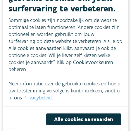
surfervaring te verbeteren.
Sommige cookies zijn noodzakelijk om de website
optimaal te laten functioneren. Andere cookies zijn
optioneel en worden gebruikt om jouw
surfervaring op deze website te verbeteren. Als je op
Alle cookies aanvaarden
klikt, aanvaard je ook de
optionele cookies. Wil je liever zelf kiezen welke
cookies je aanvaardt? Klik op
Cookievoorkeuren
beheren
.
Voor de landbouw kan dit een potentiële impact
hebben op de gewasopbrengst bij bijna 10 % van
Meer informatie over de gebruikte cookies en hoe u
het areaal in 2030, vergeleken met de huidige
uw toestemming vervolgens kunt intrekken, vindt u
in ons
Privacybeleid
.
situatie. Dit stijgt naar ongeveer 30 % tegen
2100.
Alle cookies aanvaarden
Heel wat grondwaterafhankelijke ecosystemen