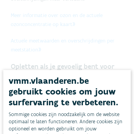
Meer informatie over ozon en de actuele
ozonconcentratie op kaart»
Actuele meetwaarden en overschrijdingen per
meetstation»
Opletten als je gevoelig bent voor
luchtvervuiling
vmm.vlaanderen.be
Kinderen, ouderen, personen met
gebruikt cookies om jouw
ademhalingsproblemen ... zijn extra gevoelig voor
surfervaring te verbeteren.
luchtvervuiling. We raden aan dat je geen zware
Sommige cookies zijn noodzakelijk om de website
lichamelijke inspanningen doet in de buitenlucht
optimaal te laten functioneren. Andere cookies zijn
tussen 12 en 22 uur. Binnenshuis is de
optioneel en worden gebruikt om jouw
ozonconcentratie in de lucht gemiddeld de helft