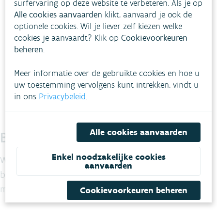
surfervaring op deze website te verbeteren. Als je op
lager dan in de buitenlucht.
Alle cookies aanvaarden
klikt, aanvaard je ook de
optionele cookies. Wil je liever zelf kiezen welke
cookies je aanvaardt? Klik op
Cookievoorkeuren
Als de
alarmdrempel
voor ozon
beheren
.
(240 microgram/m³) wordt overschreden, geldt
dat advies voor de volledige bevolking.
Meer informatie over de gebruikte cookies en hoe u
uw toestemming vervolgens kunt intrekken, vindt u
in ons
Privacybeleid
.
Alle cookies aanvaarden
Blijf je graag op de hoogte?
Enkel noodzakelijke cookies
We maken maandelijks voor jou een selectie van de
aanvaarden
belangrijkste nieuwsberichten op maat van de
milieuprofessional.
Cookievoorkeuren beheren