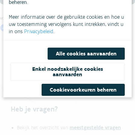
beheren
.
Meer informatie over de gebruikte cookies en hoe u
VOLG VMM OP SOCIALE MEDIA
uw toestemming vervolgens kunt intrekken, vindt u
in ons
Privacybeleid
.
Alle cookies aanvaarden
Enkel noodzakelijke cookies
aanvaarden
Cookievoorkeuren beheren
Heb je vragen?
meestgestelde vragen
Bekijk het overzicht van
.