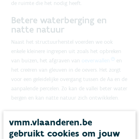
de ruimte die het nodig heeft.
Betere waterberging en
natte natuur
Naast het structuurherstel voerden we ook
enkele kleinere ingrepen uit zoals het opbreken
van buizen, het afgraven van
oeverwallen
en
het creëren van gleuven in de oevers. Het zorgt
voor een geleidelijke overgang tussen de Aa en de
aanpalende percelen. Zo kan de vallei beter water
bergen en kan natte natuur zich ontwikkelen.
vmm.vlaanderen.be
gebruikt cookies om jouw