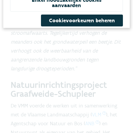
Enkel noodzakelijke cookies
aanvaarden
is daar een mooi voorbeeld van. Meanders zorgen
ervoor dat water trager gaat stromen en er
Cookievoorkeuren beheren
minder schade ontstaat in woongebieden
stroomafwaarts. Tegelijkertijd verhogen de
meanders ook het grondwaterpeil een beetje. Dit
verhoogt ook de weerbaarheid van de
aangrenzende landbouwgronden tegen
langdurige droogteperioden.”
Natuurinrichtingsproject
Graafweide-Schupleer
De VMM voerde de werken uit in samenwerking
met de Vlaamse Landmaatschappij (
VLM
), het
Agentschap voor Natuur en Bos (
ANB
) en
Natuurpunt als eigenaar van het gebied. Het