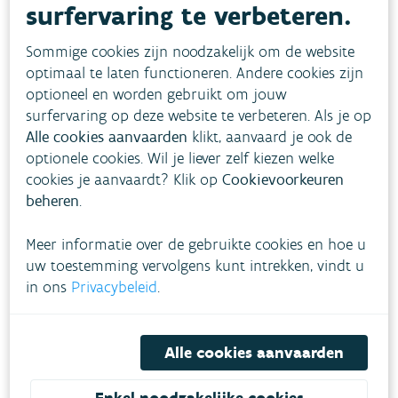
surfervaring te verbeteren.
Sommige cookies zijn noodzakelijk om de website
optimaal te laten functioneren. Andere cookies zijn
optioneel en worden gebruikt om jouw
surfervaring op deze website te verbeteren. Als je op
Alle cookies aanvaarden
klikt, aanvaard je ook de
optionele cookies. Wil je liever zelf kiezen welke
cookies je aanvaardt? Klik op
Cookievoorkeuren
beheren
.
Vlaams minister van Omgeving en Landbouw Jo
Brouns:
"We komen uit een tijd dat water zo snel
Meer informatie over de gebruikte cookies en hoe u
mogelijk afvoeren de enige juiste piste was. De
uw toestemming vervolgens kunt intrekken, vindt u
toename van droogteperiodes en perioden met
in ons
Privacybeleid
.
hevige neerslag ten gevolge van de
klimaatverandering dwingen ons ertoe om
Alle cookies aanvaarden
integraler te denken: Laat de natuur zelf haar
grillen wat opvangen. Dit hermeanderingsproject