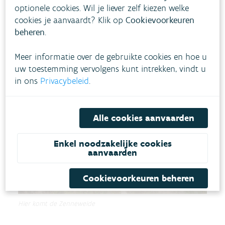
steun van het Departement Omgeving (673.506
optionele cookies. Wil je liever zelf kiezen welke
cookies je aanvaardt? Klik op
Cookievoorkeuren
euro).
beheren
.
De werken lopen tot het voorjaar van 2026.
Meer informatie over de gebruikte cookies en hoe u
uw toestemming vervolgens kunt intrekken, vindt u
in ons
Privacybeleid
.
Alle cookies aanvaarden
Enkel noodzakelijke cookies
aanvaarden
Cookievoorkeuren beheren
Hier komt de Zenneweide