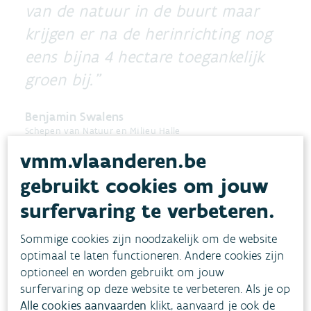
van de natuur in de buurt maar
krijgen er na de herinrichting nog
eens bijna 4 hectare toegankelijk
groen bij.
Benjamin Swalens
Schepen van Natuur en Milieu Halle
vmm.vlaanderen.be
De inrichting van de Zenneweide kost bijna 1,6
gebruikt cookies om jouw
miljoen euro. Voor de realisatie van het project
surfervaring te verbeteren.
kan de stad rekenen op gezamenlijke
projectsteun voor toegankelijk groen in de
Sommige cookies zijn noodzakelijk om de website
optimaal te laten functioneren. Andere cookies zijn
Groene Rand van het Agentschap voor Natuur en
optioneel en worden gebruikt om jouw
Bos en het Agentschap Binnenlands Bestuur
surfervaring op deze website te verbeteren. Als je op
(Vlaamse Randfonds) (793.913,60 euro) en op
Alle cookies aanvaarden
klikt, aanvaard je ook de