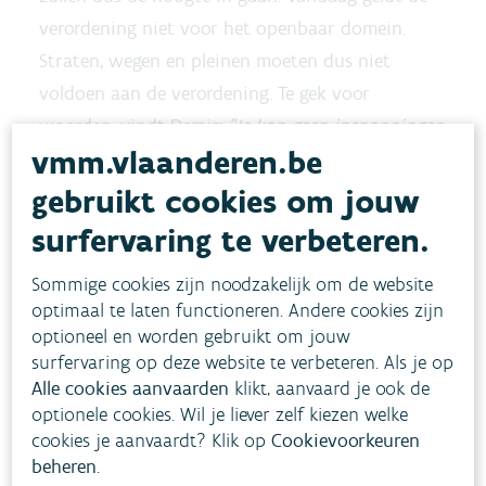
verordening niet voor het openbaar domein.
Straten, wegen en pleinen moeten dus niet
voldoen aan de verordening. Te gek voor
woorden, vindt Demir:
"Je kan geen inspanningen
vmm.vlaanderen.be
vragen van de burger, maar als overheid zelf de
andere kant opkijken. Het openbaar domein zal
gebruikt cookies om jouw
daarom ook aan de verordening moeten
surfervaring te verbeteren.
voldoen".
Sommige cookies zijn noodzakelijk om de website
optimaal te laten functioneren. Andere cookies zijn
De nieuwe regelgeving betekent niet dat elke
optioneel en worden gebruikt om jouw
oprit in Vlaanderen uitgebroken moet worden of
surfervaring op deze website te verbeteren. Als je op
een groot deel van de regenwaterputten plots te
Alle cookies aanvaarden
klikt, aanvaard je ook de
klein zou zijn.
"De nieuwe regels gelden uiteraard
optionele cookies. Wil je liever zelf kiezen welke
cookies je aanvaardt? Klik op
Cookievoorkeuren
enkel voor nieuwe projecten zoals nieuwbouw,
beheren
.
grondige verbouwingen of ingrepen aan de afval-