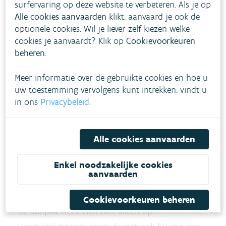
surfervaring op deze website te verbeteren. Als je op
Alle cookies aanvaarden
klikt, aanvaard je ook de
optionele cookies. Wil je liever zelf kiezen welke
cookies je aanvaardt? Klik op
Cookievoorkeuren
beheren
.
Meer informatie over de gebruikte cookies en hoe u
uw toestemming vervolgens kunt intrekken, vindt u
in ons
Privacybeleid
.
Alle cookies aanvaarden
Signaal naar fabrikanten en
Enkel noodzakelijke cookies
internationale
aanvaarden
samenwerking
Cookievoorkeuren beheren
De aanpak richt zich niet alleen op