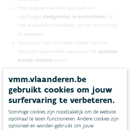
Deze gegevens worden gebruikt om
voertuigen
doelgericht te controleren
op
niet-werkende onderdelen, om zo de uitstoot
te beperken.
Resultaten van controles voeden op hun
beurt de databanken, waardoor het
systeem
steeds slimmer
wordt.
Die wisselwerking zorgt ervoor dat de
vmm.vlaanderen.be
beschikbare inspectiecapaciteit veel efficiënter
gebruikt cookies om jouw
wordt ingezet, dat zware vervuilers sneller
surfervaring te verbeteren.
opgespoord en aangepakt worden terwijl de
meerderheid geen last ondervindt van de
Sommige cookies zijn noodzakelijk om de website
optimaal te laten functioneren. Andere cookies zijn
controles.
optioneel en worden gebruikt om jouw