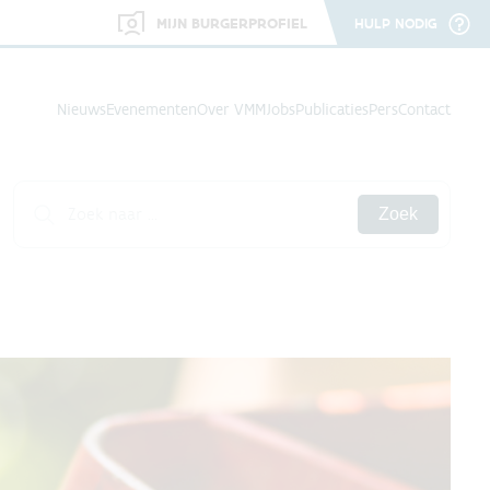
MIJN BURGERPROFIEL
HULP NODIG
Nieuws
Evenementen
Over VMM
Jobs
Publicaties
Pers
Contact
Zoek