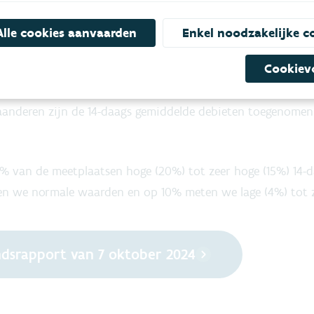
relatieve situering van de huidige freatische grondwaterstand (bron: VMM
Alle cookies aanvaarden
Enkel noodzakelijke c
Cookiev
n tegenover vorige maand
aanderen zijn de 14-daags gemiddelde debieten toegenome
 van de meetplaatsen hoge (20%) tot zeer hoge (15%) 14-
ten we normale waarden en op 10% meten we lage (4%) tot z
dsrapport van 7 oktober 2024