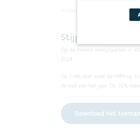
Huidige grondwaterstandsveranderingen en 
Stijgende debiete
Op de meeste meetplaatsen in Vl
2024.
Op 7 oktober meet de VMM op 35%
de tijd van het jaar. Op 55% me
Download het toestan