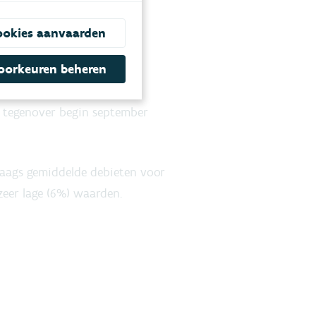
)
ookies aanvaarden
oorkeuren beheren
n tegenover begin september
daags gemiddelde debieten voor
eer lage (6%) waarden.