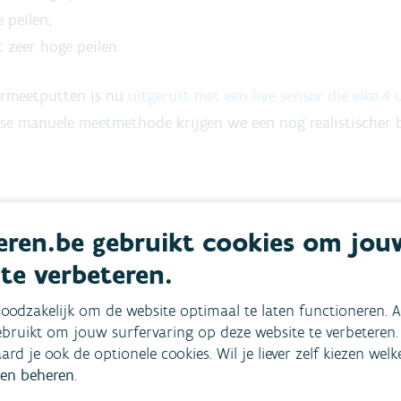
 peilen;
 zeer hoge peilen.
ermeetputten is nu
uitgerust met een live sensor die elke 4
e manuele meetmethode krijgen we een nog realistischer 
ren.be gebruikt cookies om jou
 te verbeteren.
oodzakelijk om de website optimaal te laten functioneren. A
bruikt om jouw surfervaring op deze website te verbeteren.
aard je ook de optionele cookies. Wil je liever zelf kiezen wel
en beheren
.