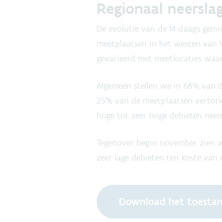
Regionaal neersla
De evolutie van de 14-daags gemi
meetplaatsen in het westen van V
gevarieerd met meetlocaties waar
Algemeen stellen we in 68% van 
25% van de meetplaatsen vertone
hoge tot zeer hoge debieten neem
Tegenover begin november zien w
zeer lage debieten ten koste van 
Download het toestan