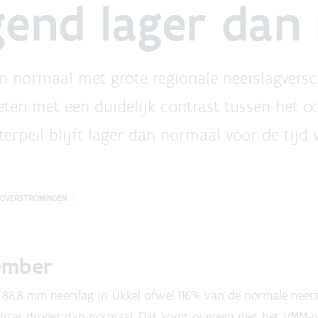
end lager dan
normaal met grote regionale neerslagverschi
eten met een duidelijk contrast tussen het o
rpeil blijft lager dan normaal voor de tijd v
OVERSTROMINGEN
ember
 88,8 mm neerslag in Ukkel ofwel 116% van de normale neers
hter droger dan normaal. Dat komt overeen met het VMM-p