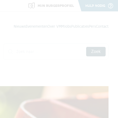
MIJN BURGERPROFIEL
HULP NODIG
Nieuws
Evenementen
Over VMM
Jobs
Publicaties
Pers
Contact
Zoek