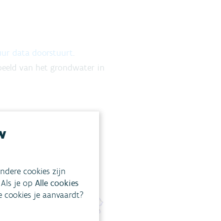
 uur data doorstuurt
.
beeld van het grondwater in
w
ndere cookies zijn
 Als je op
Alle cookies
ke cookies je aanvaardt?