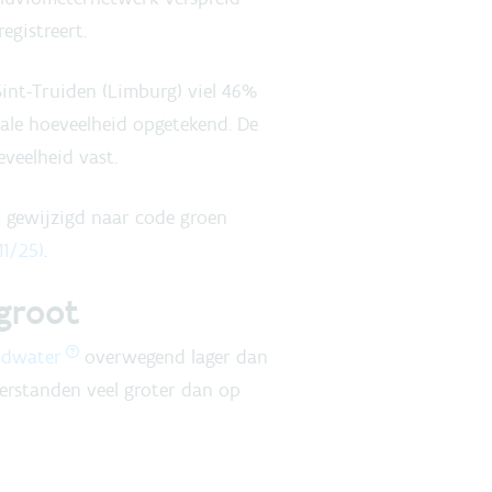
gistreert.
Sint-Truiden (Limburg) viel 46%
ale hoeveelheid opgetekend. De
veelheid vast.
 gewijzigd naar code groen
11/25)
.
groot
ndwater
overwegend lager dan
terstanden veel groter dan op