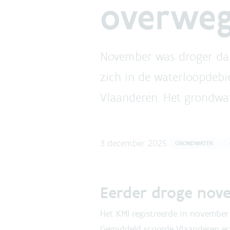
overweg
November was droger dan 
zich in de waterloopdebi
Vlaanderen. Het grondwate
3 december 2025
GRONDWATER
Eerder droge nov
Het KMI registreerde in november
Gemiddeld scoorde Vlaanderen ec