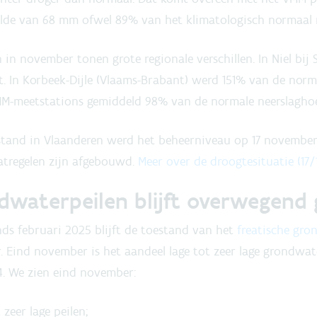
lde van 68 mm ofwel 89% van het klimatologisch normaal re
n november tonen grote regionale verschillen. In Niel bij 
 In Korbeek-Dijle (Vlaams-Brabant) werd 151% van de norm
MM-meetstations gemiddeld 98% van de normale neerslaghoe
stand in Vlaanderen werd het beheerniveau op 17 november
atregelen zijn afgebouwd.
Meer over de droogtesituatie (17/
dwaterpeilen blijft overwegend 
ds februari 2025 blijft de toestand van het
freatische gro
r. Eind november is het aandeel lage tot zeer lage grondwa
24. We zien eind november:
zeer lage peilen;