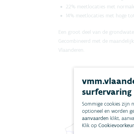
22% meetlocaties met normale
14% meetlocaties met hoge tot
Een groot deel van de grondwat
Gecombineerd met de maandelijks
Vlaanderen.
vmm.vlaande
surfervaring
Sommige cookies zijn n
optioneel en worden ge
aanvaarden
klikt, aanv
Klik op
Cookievoorkeur