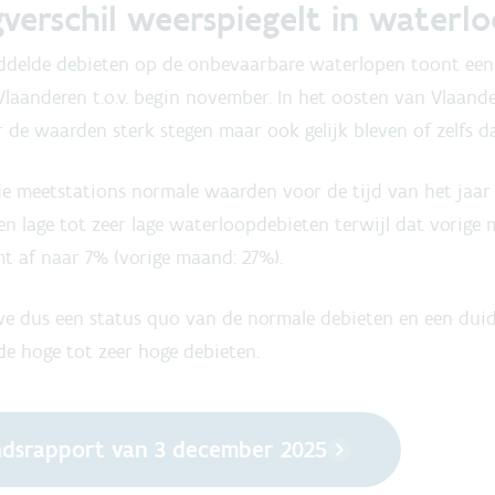
gverschil weerspiegelt in waterl
ddelde debieten op de onbevaarbare waterlopen toont een 
laanderen t.o.v. begin november. In het oosten van Vlaande
 de waarden sterk stegen maar ook gelijk bleven of zelfs d
de meetstations normale waarden voor de tijd van het jaar
n lage tot zeer lage waterloopdebieten terwijl dat vorig
t af naar 7% (vorige maand: 27%).
e dus een status quo van de normale debieten en een duide
de hoge tot zeer hoge debieten.
dsrapport van 3 december 2025