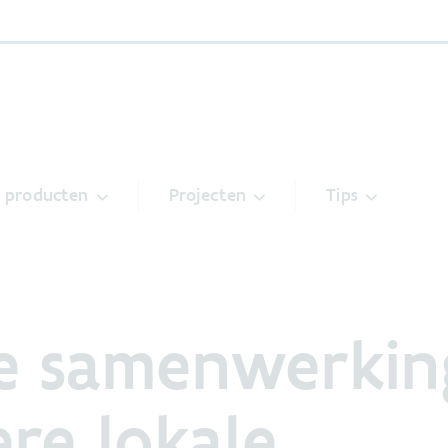
& producten
Projecten
Tips
e samenwerkin
re lokale