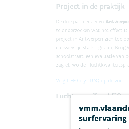
Project in de praktijk
De drie partnersteden
Antwerpen,
te onderzoeken wat het effect is 
project in Antwerpen zich toe o
emissievrije stadslogistiek. Brug
schoolstraat, een evaluatie van 
Zagreb worden luchtkwaliteitspro
Volg LIFE City TRAQ op de voet
Luchtvervuiling blijft
vmm.vlaande
surfervaring