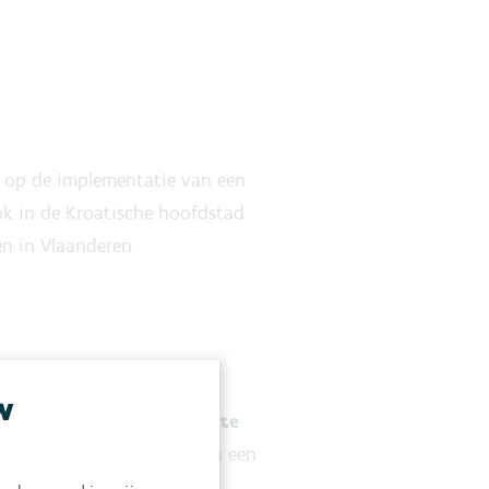
st op de implementatie van een
Ook in de Kroatische hoofdstad
n in Vlaanderen.
w
uchtvervuiling het grootste
uropese bevolking woont in een
gelmatig te hoog zijn. We