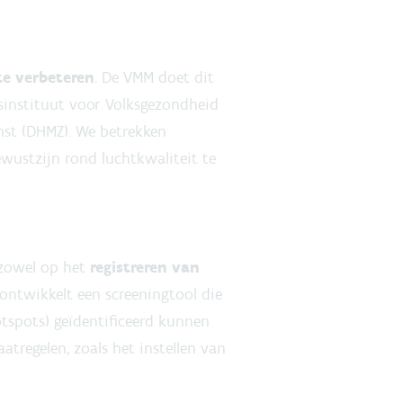
te verbeteren
. De VMM doet dit
ksinstituut voor Volksgezondheid
st (DHMZ). We betrekken
wustzijn rond luchtkwaliteit te
 zowel op het
registreren van
ntwikkelt een screeningtool die
tspots) geïdentificeerd kunnen
tregelen, zoals het instellen van