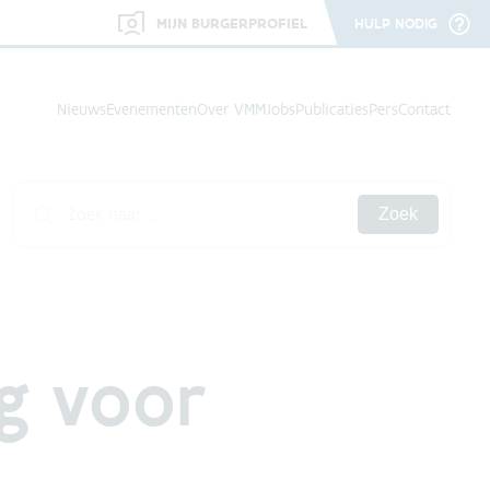
MIJN BURGERPROFIEL
HULP NODIG
Nieuws
Evenementen
Over VMM
Jobs
Publicaties
Pers
Contact
Zoek
g voor