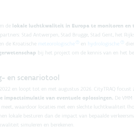
 om de
lokale luchtkwaliteit in Europa te monitoren en 
partners: Stad Antwerpen, Stad Brugge, Stad Gent, het Rij
 en de Kroatische
meteorologische
en
hydrologische
dien
gerwetenschap
bij het project om de kennis van en het be
g- en scenariotool
r 2022 en loopt tot en met augustus 2026. CityTRAQ focust
de impactsimulatie van eventuele oplossingen.
De VMM o
meet, waardoor locaties met een slechte luchtkwaliteit (ho
en lokale besturen dan de impact van bepaalde verkeersmaa
kwaliteit simuleren en berekenen.