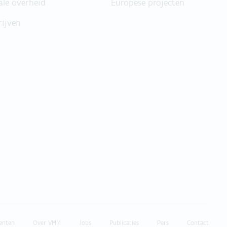
ale overheid
Europese projecten
rijven
enten
Over VMM
Jobs
Publicaties
Pers
Contact