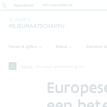
Vlaanderen
VMM.VLAANDEREN.BE
VLAAMSE
MILIEUMAATSCHAPPIJ
Feiten & cijfers
Beleid
Diensten 
Nieuws
Europese samenwerking voo…
Europes
een bete