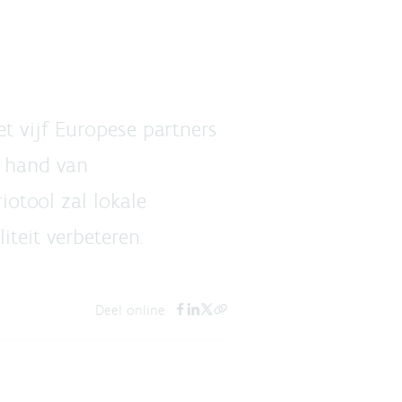
t vijf Europese partners
e hand van
iotool zal lokale
teit verbeteren.
Deel online