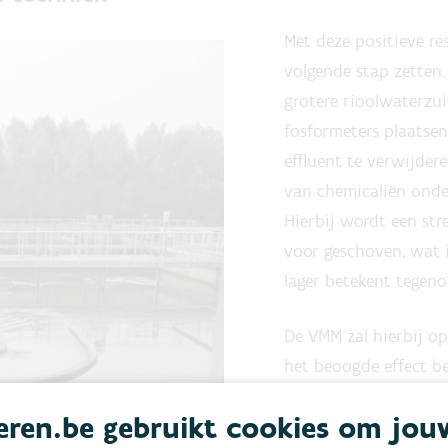
Met deze positieve r
volgende stap zetten.
grotere rioolwaterzui
fosformeters plaatse
effluent te verwijder
van chemicaliën onde
Hierbij wordt een st
voor geschoven, wat i
lager betekent tegenov
De VMM zal hierbij op
het beoogde effect be
ongewenste neveneffec
ren.be gebruikt cookies om jou
herhalen we het proe