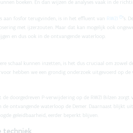
kunnen boeken. En dan wijzen de analyses vaak in de richti
 aan fosfor terugvinden, is in het effluent van
RWZI
’s. 
osering met ijzerzouten. Maar dat kan mogelijk ook ongewe
stijgen en dus ook in de ontvangende waterloop.
ere schaal kunnen inzetten, is het dus cruciaal om zowel 
arvoor hebben we een grondig onderzoek uitgevoerd op de 
 de doorgedreven P-verwijdering op de RWZI Bilzen zorgt v
n in de ontvangende waterloop de Demer. Daarnaast blijkt ui
oogde geleidbaarheid, eerder beperkt blijven.
e techniek