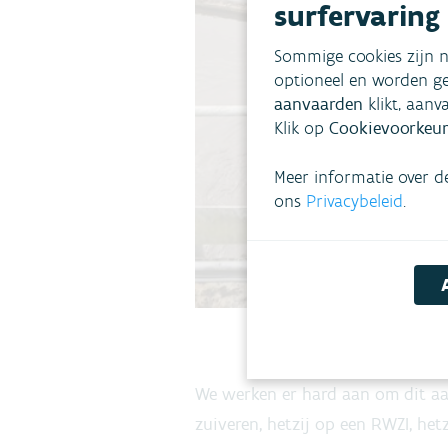
surfervaring
Sommige cookies zijn n
optioneel en worden ge
aanvaarden
klikt, aanv
Klik op
Cookievoorkeur
Meer informatie over d
ons
Privacybeleid
.
We werken er hard aan om dit aan
zuiveren, hetzij op een RWZI, hetz