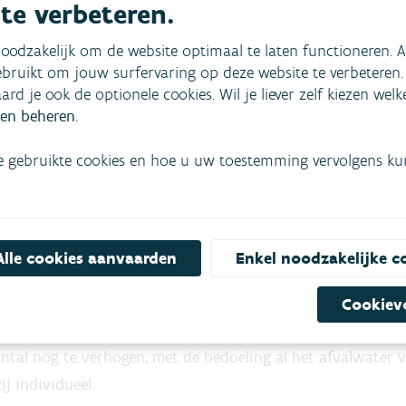
 te verbeteren.
Koersel en Pulderbos,
proefproject te dubbe
oodzakelijk om de website optimaal te laten functioneren. A
bruikt om jouw surfervaring op deze website te verbeteren.
Waarom focuss
aard je ook de optionele cookies. Wil je liever zelf kiezen wel
en beheren
.
Rioolwaterzuiveringsi
de zuivering van huis
e gebruikte cookies en hoe u uw toestemming vervolgens kunt
effluent van RWZI’s b
aan nutriënten zoals 
in bepaalde gevallen
puntverontreiniging v
Alle cookies aanvaarden
Enkel noodzakelijke c
Momenteel zijn ongev
Cookiev
Vlaanderen aangeslote
tal nog te verhogen, met de bedoeling al het afvalwater v
ij individueel.