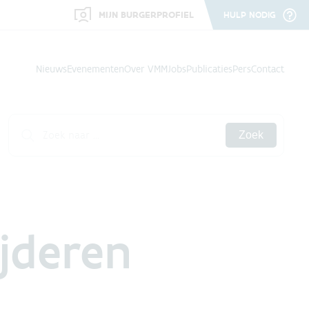
MIJN BURGERPROFIEL
HULP NODIG
Nieuws
Evenementen
Over VMM
Jobs
Publicaties
Pers
Contact
Zoek
ijderen