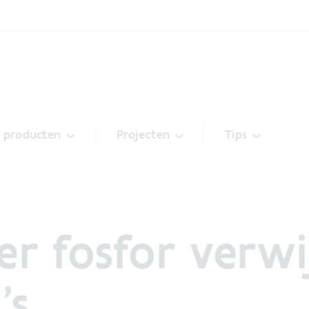
& producten
Projecten
Tips
ter fosfor verw
’s