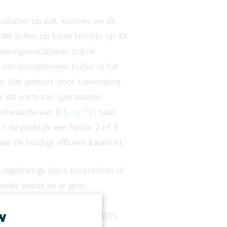
esultaten op zak, kunnen we de
 We zullen op korte termijn op 49
veringsinstallaties online
n om doorgedreven fosfor in het
en. Dat gebeurt door toevoeging
r de vorm van ijzerzouten.
reefwaarde van 0.3
mg
/l naar
n de praktijk een factor 2 of 3
er de huidige effluent-kwaliteit.
 regelmatige basis controleren of
reikt wordt en er geen
ten optreden. Gelijktijdig
w
fproject nog eens op de RWZI’s