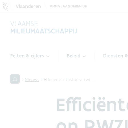
Vlaanderen
VMM.VLAANDEREN.BE
VLAAMSE
MILIEUMAATSCHAPPIJ
Feiten & cijfers
Beleid
Diensten 
Nieuws
Efficiënter fosfor verwij…
Efficiën
op RWZI