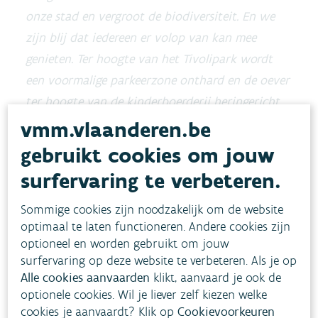
onze stad en vergroot de biodiversiteit. En we
zijn blij dat iedereen er volop van kan mee
genieten. Ter hoogte van het Tivolipark wordt
een voormalige parkeerzone onthard en de oever
ter hoogte van de kinderboerderij heringericht.
Een houten vlonder biedt een aangename plek
vmm.vlaanderen.be
om langs het water te zitten. Fiets- en
gebruikt cookies om jouw
wandelpaden dooraderen de Vrouwvlietvallei.”
surfervaring te verbeteren.
De werken starten op 16 oktober 2023 en lopen
Sommige cookies zijn noodzakelijk om de website
tot het einde van de zomer 2024.
optimaal te laten functioneren. Andere cookies zijn
optioneel en worden gebruikt om jouw
surfervaring op deze website te verbeteren. Als je op
Alle cookies aanvaarden
klikt, aanvaard je ook de
optionele cookies. Wil je liever zelf kiezen welke
cookies je aanvaardt? Klik op
Cookievoorkeuren