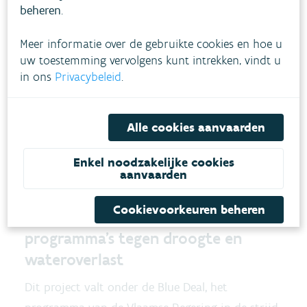
beheren
.
Meer informatie over de gebruikte cookies en hoe u
uw toestemming vervolgens kunt intrekken, vindt u
in ons
Privacybeleid
.
Alle cookies aanvaarden
Dronebeeld van de Vrouwvliet door het Mechels
Enkel noodzakelijke cookies
aanvaarden
Broek ©VMM
Cookievoorkeuren beheren
Blue Deal en LIFE
Wetlands
4Cities:
programma’s tegen droogte en
wateroverlast
Dit project valt onder de Blue Deal, het