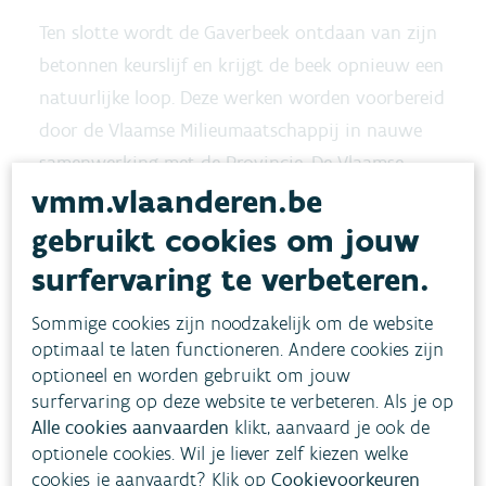
Ten slotte wordt de Gaverbeek ontdaan van zijn
betonnen keurslijf en krijgt de beek opnieuw een
natuurlijke loop. Deze werken worden voorbereid
door de Vlaamse Milieumaatschappij in nauwe
samenwerking met de Provincie. De Vlaamse
vmm.vlaanderen.be
Milieumaatschappij financiert dit project,
studiekosten werden gedeeld tussen Provincie en
gebruikt cookies om jouw
VMM.
surfervaring te verbeteren.
Door deze ingrepen neemt de infiltratie van
Sommige cookies zijn noodzakelijk om de website
optimaal te laten functioneren. Andere cookies zijn
water in de bodem toe en verhoogt de
optioneel en worden gebruikt om jouw
ecologische kwaliteit van de Gaverbeek. Ook
surfervaring op deze website te verbeteren. Als je op
voor de belevingswaarde van het
Alle cookies aanvaarden
klikt, aanvaard je ook de
provinciedomein is de hermeandering een troef.
optionele cookies. Wil je liever zelf kiezen welke
cookies je aanvaardt? Klik op
Cookievoorkeuren