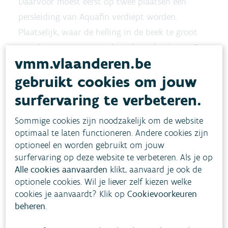
Daarvoor moest eerst op twee plaatsen een
persleiding van Aquafin verdiept worden.
Plaatselijk, waar de helling in de beek te groot
was, kwamen natuurtechnische oplossingen. Op
vmm.vlaanderen.be
één zone werden een aantal drempels gebouwd.
gebruikt cookies om jouw
Op een tweede zone werd op de bodem een laag
surfervaring te verbeteren.
ruwe breuksteen gelegd die de snelheid van het
Sommige cookies zijn noodzakelijk om de website
water afremt. Door de sanering van dit laatste
optimaal te laten functioneren. Andere cookies zijn
vismigratieknelpunt op de Zwalm is
vrije
optioneel en worden gebruikt om jouw
vismigratie over het volledige traject
nu een
surfervaring op deze website te verbeteren. Als je op
feit.
Alle cookies aanvaarden
klikt, aanvaard je ook de
optionele cookies. Wil je liever zelf kiezen welke
cookies je aanvaardt? Klik op
Cookievoorkeuren
Zo is het grootste deel van de Zwalm bereikbaar
beheren
.
voor optrekkende vissen. Dit biedt ook kansen
voor soorten als de serpeling, beekforel, kwabaal