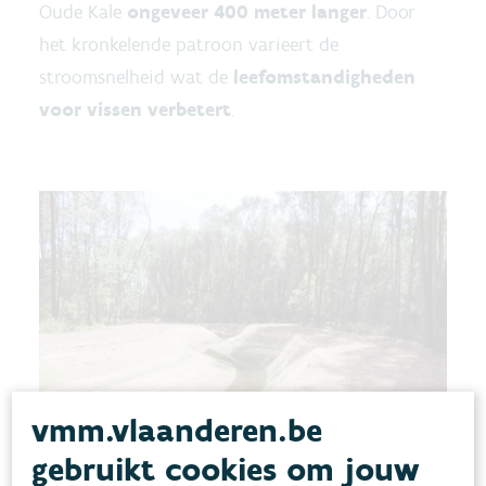
Oude Kale
ongeveer 400 meter langer
. Door
het kronkelende patroon varieert de
stroomsnelheid wat de
leefomstandigheden
voor vissen verbetert
.
vmm.vlaanderen.be
gebruikt cookies om jouw