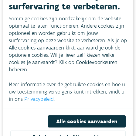
surfervaring te verbeteren.
Sommige cookies zijn noodzakelijk om de website
Beeld van de Oude Kale net na het uitgraven van
optimaal te laten functioneren. Andere cookies zijn
optioneel en worden gebruikt om jouw
de nieuwe meanderbochten in het centrum van
surfervaring op deze website te verbeteren. Als je op
Landegem
Alle cookies aanvaarden
klikt, aanvaard je ook de
optionele cookies. Wil je liever zelf kiezen welke
Verloop van de werken
cookies je aanvaardt? Klik op
Cookievoorkeuren
beheren
.
De kapwerken beginnen in juli en duren ongeveer
twee maanden, nadien starten de graafwerken.
Meer informatie over de gebruikte cookies en hoe u
Na dit project planten we meer dan het dubbele
uw toestemming vervolgens kunt intrekken, vindt u
in ons
Privacybeleid
.
van wat verdwijnt in de directe omgeving. Het
project zal ongeveer een jaar duren.
Alle cookies aanvaarden
De VMM voert deze werken uit in nauw overleg
met De Vlaamse Waterweg (op wiens gronden de