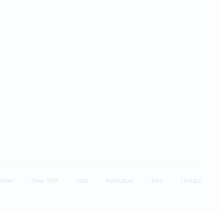
enten
Over VMM
Jobs
Publicaties
Pers
Contact