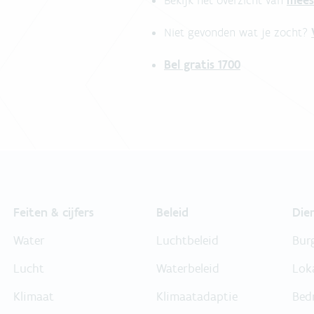
mees
Bekijk het overzicht van
Niet gevonden wat je zocht?
Bel gratis 1700
Feiten & cijfers
Beleid
Die
Water
Luchtbeleid
Bur
Lucht
Waterbeleid
Lok
Klimaat
Klimaatadaptie
Bed