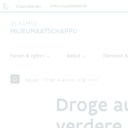
Vlaanderen
VMM.VLAANDEREN.BE
VLAAMSE
MILIEUMAATSCHAPPIJ
Feiten & cijfers
Beleid
Diensten 
Nieuws
Droge augustus zorgt voor…
Droge a
verdere