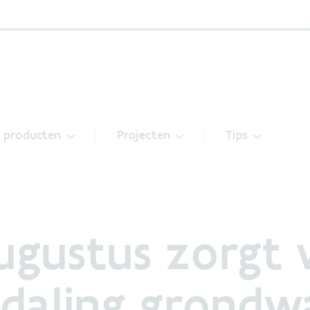
& producten
Projecten
Tips
ugustus zorgt 
 daling grondw