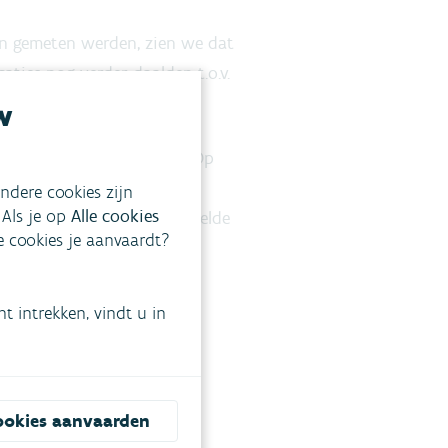
en gemeten werden, zien we dat
ties nog verder daalden t.o.v.
w
iddelde debieten gemeten. Op
of zeer hoge 14-daagse
ndere cookies zijn
 Als je op
Alle cookies
risch lage 14-daags gemiddelde
ke cookies je aanvaardt?
 intrekken, vindt u in
ookies aanvaarden