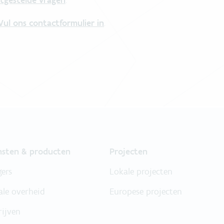
tgestelde vragen
.
Vul ons contactformulier in
.
nsten & producten
Projecten
gers
Lokale projecten
ale overheid
Europese projecten
rijven