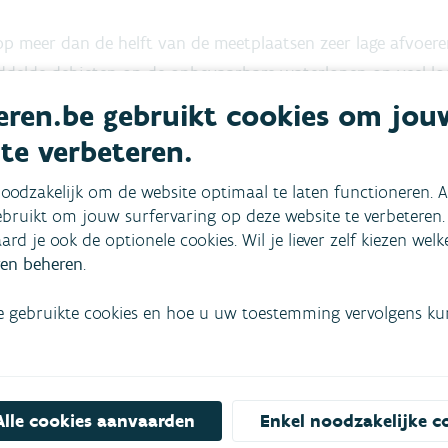
op meer dan de helft van de meetplaatsen zeer lage afvoer
delde debieten op de onbevaarbare waterlopen op veel loca
ren.be gebruikt cookies om jou
 te verbeteren.
n (74,6%) worden zeer lage en op 17,9 % lage 14-daags gem
worden normale waarden gemeten en nergens zien we hoge 
oodzakelijk om de website optimaal te laten functioneren. A
bruikt om jouw surfervaring op deze website te verbeteren.
de meetplaatsen (verspreid over Vlaanderen) worden histo
aard je ook de optionele cookies. Wil je liever zelf kiezen wel
en beheren
.
ptember 2022) »
e gebruikte cookies en hoe u uw toestemming vervolgens kunt
Alle cookies aanvaarden
Enkel noodzakelijke c