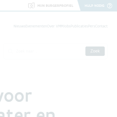
MIJN BURGERPROFIEL
HULP NODIG
Nieuws
Evenementen
Over VMM
Jobs
Publicaties
Pers
Contact
Zoek
voor
ater en