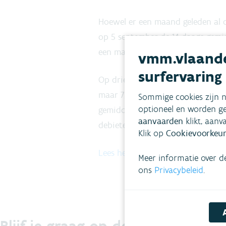
Hoewel er een maand geleden al 
op 5 september de 14-daags gemid
een maand eerder.
vmm.vlaande
surfervaring
Op drie kwart van de meetplaatse
maar 7,5 % van de meetplaatsen 
Sommige cookies zijn n
optioneel en worden ge
gemiddelde debieten. Op 45% van 
aanvaarden
klikt, aanv
debieten gemeten.
Klik op
Cookievoorkeur
Lees het toestandsrapport (8 se
Meer informatie over d
ons
Privacybeleid
.