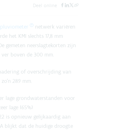
Deel online
pluviometer
netwerk variëren
de het KMI slechts 17,8 mm
De gemeten neerslagtekorten zijn
t ver boven de 300 mm.
nadering of overschrijding van
n zo’n 289 mm.
eer lage grondwaterstanden voor
eer lage (65%)
22 is opnieuw gelijkaardig aan
A blijkt dat de huidige droogte