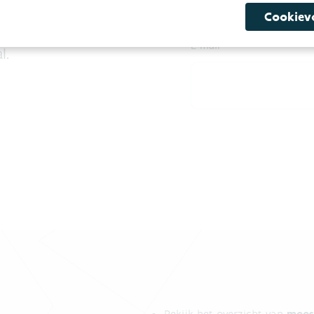
Cookiev
SCHRIJF JE IN OP DE NIEUWS
 belangrijkste
E-mail
l.