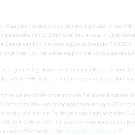
 Vlaanderen uiterst droog. De neerslagtotalen in het VMM
 gemiddelde van 20,2 mm over de stations. In Ukkel noteer
ale waarde van 86,5 mm voor augustus (periode 1991-2020). 
r opgelopen t.o.v. het vorige rapport met soms waarden to
er hoge neerslagtekorten met op verschillende stations be
ld over de VMM stations vinden we een neerslagtekort va
rt zien we een verdere toename van het aandeel lage tot z
22 vertoonde 90% van de meetplaatsen een lage (25%) tot z
r de tijd van het jaar. De situatie van begin september 20
 als 2018, 2019 en 2020. Op basis van satellietdata van NAS
ijkaardig effect heeft op het
freatische grondwater
.