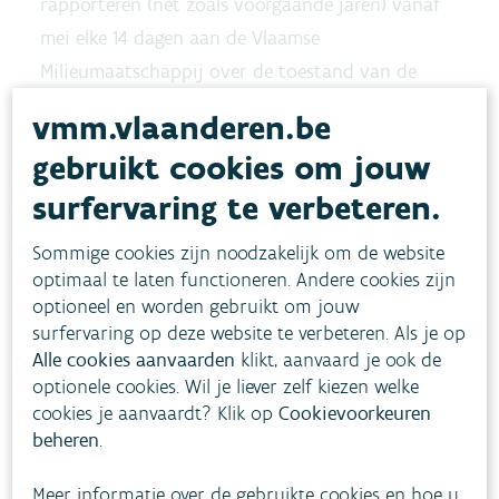
rapporteren (net zoals voorgaande jaren) vanaf
mei elke 14 dagen aan de Vlaamse
Milieumaatschappij over de toestand van de
ruwwaterbronnen
en over de verbruikscijfers.
vmm.vlaanderen.be
De VMM bundelt die gegevens in een
gebruikt cookies om jouw
overzichtelijke fiche die met dezelfde frequentie
surfervaring te verbeteren.
online gepubliceerd wordt. Indien de droogte een
impact heeft op de kraanwaterbevoorrading
Sommige cookies zijn noodzakelijk om de website
gebeurt de rapportering en opvolging aan een
optimaal te laten functioneren. Andere cookies zijn
hogere frequentie. Ook als een probleem is om de
optioneel en worden gebruikt om jouw
surfervaring op deze website te verbeteren. Als je op
drinkwaterlevering te blijven verzekeren, meldt
Alle cookies aanvaarden
klikt, aanvaard je ook de
het waterbedrijf dit onmiddellijk aan de VMM.
optionele cookies. Wil je liever zelf kiezen welke
cookies je aanvaardt? Klik op
Cookievoorkeuren
Zuinig omgaan met water blijft
beheren
.
nodig
Meer informatie over de gebruikte cookies en hoe u