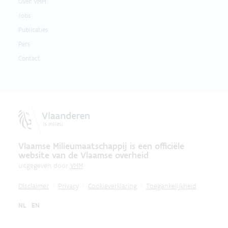
Over VMM
Jobs
Publicaties
Pers
Contact
Vlaamse Milieumaatschappij is een officiële
website van de Vlaamse overheid
uitgegeven door
VMM
Disclaimer
Privacy
Cookieverklaring
Toegankelijkheid
NL
EN