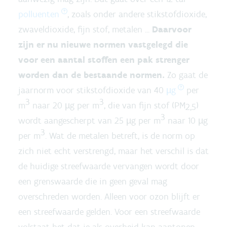
polluenten
, zoals onder andere stikstofdioxide,
zwaveldioxide, fijn stof, metalen ...
Daarvoor
zijn er nu nieuwe normen vastgelegd die
voor een aantal stoffen een pak strenger
worden dan de bestaande normen.
Zo gaat de
jaarnorm voor stikstofdioxide van 40
µg
per
3
3
m
naar 20 µg per m
, die van fijn stof (PM
)
2,5
3
wordt aangescherpt van 25 µg per m
naar 10 µg
3
per m
. Wat de metalen betreft, is de norm op
zich niet echt verstrengd, maar het verschil is dat
de huidige streefwaarde vervangen wordt door
een grenswaarde die in geen geval mag
overschreden worden. Alleen voor ozon blijft er
een streefwaarde gelden. Voor een streefwaarde
volstaat het dat je als overheid kan aantonen