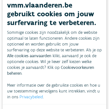
vmm.vlaanderen.be
toekomstige normen nog niet overal voor fijn
gebruikt cookies om jouw
stof, stikstofdioxide en arseen. Na de publicatie
van het voorstel hebben we een uitgebreide
surfervaring te verbeteren.
analyse gedaan van het voorstel, rekening
Sommige cookies zijn noodzakelijk om de website
houdend met het beleid dat er al is, maar ook
optimaal te laten functioneren. Andere cookies zijn
met het voorgenomen beleid in bijvoorbeeld het
optioneel en worden gebruikt om jouw
Vlaamse luchtbeleidsplan.
surfervaring op deze website te verbeteren. Als je op
Alle cookies aanvaarden
klikt, aanvaard je ook de
optionele cookies. Wil je liever zelf kiezen welke
Voor fijn stof PM
verwachten we dat we de
10
cookies je aanvaardt? Klik op
Cookievoorkeuren
normen halen met het al bestaande beleid. Voor
beheren
.
fijn stof PM
lijkt het bestaande beleid net niet
2,5
te volstaan, maar met de uitvoering van de
Meer informatie over de gebruikte cookies en hoe u
uw toestemming vervolgens kunt intrekken, vindt u
maatregelen uit het luchtbeleidsplan kunnen we
in ons
Privacybeleid
.
die normen ook halen. Hetzelfde geldt voor
stikstofdioxide, al zou dat moeilijker zijn. Er zijn