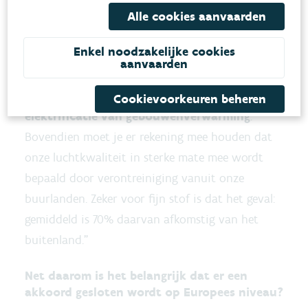
nog wat onzekerheden op en langs drukke wegen
Alle cookies aanvaarden
en bij tunnelmonden. Hiervoor v
erwachten we
Enkel noodzakelijke cookies
wel een verbetering door de vernieuwing van
aanvaarden
het wagenpark, met een groeiend aandeel
van elektrische auto’s en ook door de
Cookievoorkeuren beheren
elektrificatie van gebouwenverwarming
.
Bovendien moet je er rekening mee houden dat
onze luchtkwaliteit in sterke mate mee wordt
bepaald door verontreiniging vanuit onze
buurlanden. Zeker voor fijn stof is dat het geval:
gemiddeld is 70% daarvan afkomstig van het
buitenland.”
Net daarom is het belangrijk dat er een
akkoord gesloten wordt op Europees niveau?