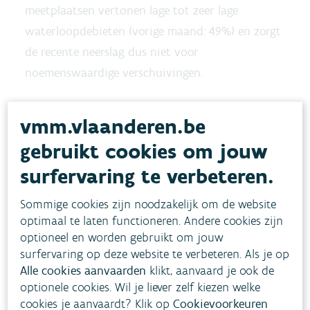
meetplaatsen vertonen lage tot zeer lage
waterloopdebieten (vorige maand: 49%) en zorgt
de recente neerslag dus niet voor
noemenswaardige verschuivingen.
Lage grondwaterstanden
vmm.vlaanderen.be
houden aan
gebruikt cookies om jouw
In vergelijking met vorige maand zijn er meer
surfervaring te verbeteren.
normale en minder hoge freatische
grondwaterstanden voor de tijd van het jaar.
Sommige cookies zijn noodzakelijk om de website
optimaal te laten functioneren. Andere cookies zijn
Maar door de beperkte neerslag van de afgelopen
optioneel en worden gebruikt om jouw
maanden blijven de grondwaterstanden lager
surfervaring op deze website te verbeteren. Als je op
dan normaal voor de tijd van het jaar. We zien:
Alle cookies aanvaarden
klikt, aanvaard je ook de
optionele cookies. Wil je liever zelf kiezen welke
48% meetlocaties met lage tot zeer lage peilen
cookies je aanvaardt? Klik op
Cookievoorkeuren