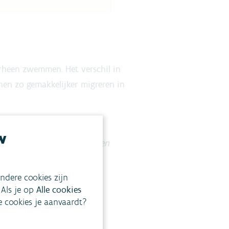
rheen zwemmen. Het verschil in
nen zo gemakkelijker migreren in
l vormen en niet meer
w
natuurwaarde van de Mark en
ndere cookies zijn
 Als je op
Alle cookies
ke cookies je aanvaardt?