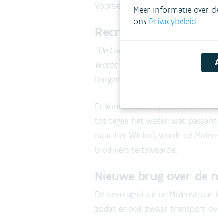
Voorbeeld van vistrappen (op de 
Meer informatie over d
ons
Privacybeleid
.
Recreatiezone voor w
“De Laermolen is een prachtig re
wordt aangelegd, landschappelijk 
burgemeester Marc Van Aperen.
Er komen wandelpaden en een ex
tot tegen het water, wat passant
naar het Withof, wordt de Molen
biodiversiteitswaarde.
Nieuwe brug over de n
De nevengeul zal de Molenstraat 
zodat er ook zwaar transport ove