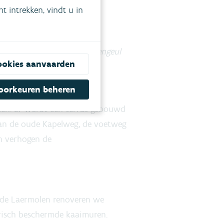
 intrekken, vindt u in
de percelen waar de visnevengeul
ookies aanvaarden
oef voor onze stad”
, zegt
oorkeuren beheren
en. Er wordt een terras gebouwd
 aan de oude Kapelweg, de voetweg
n verhogen de
j de Laermolen renoveren we
orisch beschermde kaaimuren.