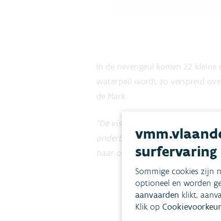
In de nevengeul komen 22 kleine
waterpeil wordt zo verspreid ove
de Mark.
“De vispassage zorgt er ook voor
vmm.vlaande
onderbroken worden door de stuw
surfervaring
haar omgeving”
, zegt Katrien S
Sommige cookies zijn n
optioneel en worden ge
aanvaarden
klikt, aanv
Klik op
Cookievoorkeur