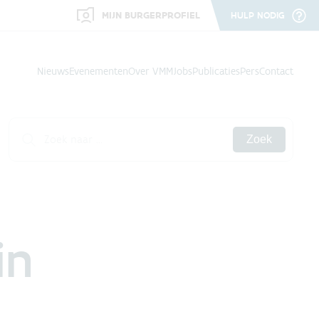
MIJN BURGERPROFIEL
HULP NODIG
Nieuws
Evenementen
Over VMM
Jobs
Publicaties
Pers
Contact
Zoek
in