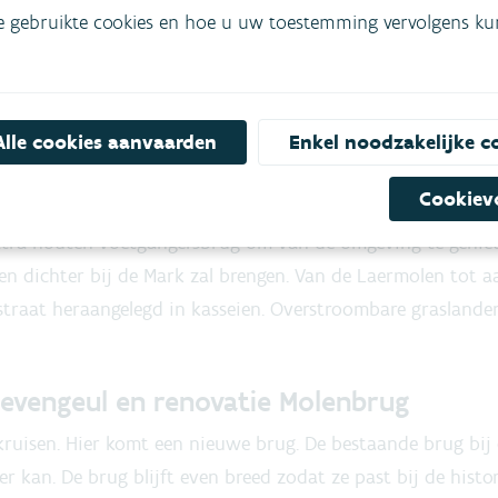
rivier de Aa)
e gebruikte cookies en hoe u uw toestemming vervolgens kunt
andelaars
lict uit het middeleeuwse verleden van Hoogstraten. Door 
Alle cookies aanvaarden
Enkel noodzakelijke c
her in te richten, wordt dit een belangrijke toeristische tr
Cookiev
tra houten voetgangersbrug om van de omgeving te geniet
en dichter bij de Mark zal brengen. Van de Laermolen tot
straat heraangelegd in kasseien. Overstroombare graslande
evengeul en renovatie Molenbrug
kruisen. Hier komt een nieuwe brug. De bestaande brug bi
r kan. De brug blijft even breed zodat ze past bij de hist