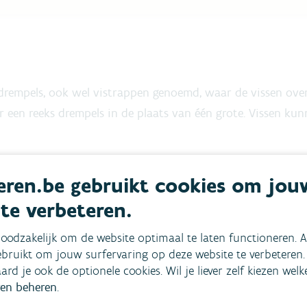
 drempels, ook wel vistrappen genoemd, waar de vissen ove
r een reeks drempels in de plaats van één grote. Vissen kun
 dat de oevers van de waterloop een aaneengesloten gehee
ren.be gebruikt cookies om jou
. Zo kunnen fauna en flora welig tieren en verhoogt de 
 te verbeteren.
met van de VMM
oodzakelijk om de website optimaal te laten functioneren. A
bruikt om jouw surfervaring op deze website te verbeteren.
aard je ook de optionele cookies. Wil je liever zelf kiezen wel
en beheren
.