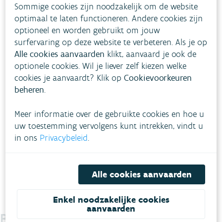
Sommige cookies zijn noodzakelijk om de website
event.
optimaal te laten functioneren. Andere cookies zijn
optioneel en worden gebruikt om jouw
surfervaring op deze website te verbeteren. Als je op
Alle cookies aanvaarden
klikt, aanvaard je ook de
optionele cookies. Wil je liever zelf kiezen welke
U kunt deze inhoud op dit moment niet
cookies je aanvaardt? Klik op
Cookievoorkeuren
bekijken omdat u ervoor heeft gekozen
beheren
.
om
thirdparty
cookies uit te schakelen in
de privacy instellingen.
Meer informatie over de gebruikte cookies en hoe u
uw toestemming vervolgens kunt intrekken, vindt u
Privacy-instellingen aanpassen
in ons
Privacybeleid
.
Alle cookies aanvaarden
Enkel noodzakelijke cookies
aanvaarden
Blijf je graag op de hoogte?