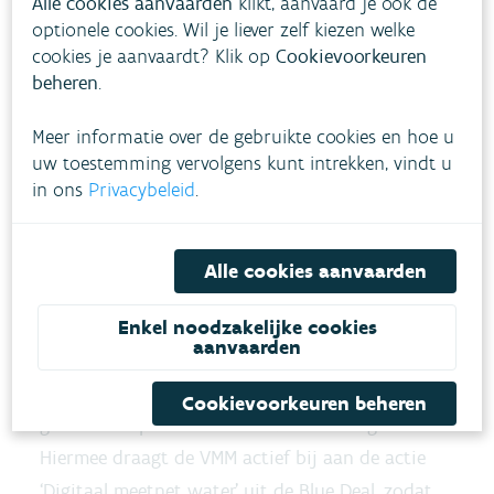
Alle cookies aanvaarden
klikt, aanvaard je ook de
De grondwaterdata zijn als open data via de
optionele cookies. Wil je liever zelf kiezen welke
cookies je aanvaardt? Klik op
Cookievoorkeuren
webservice van waterinfo.be
beschikbaar voor
beheren
.
verder gebruik.
Meer informatie over de gebruikte cookies en hoe u
Proefopzet
uw toestemming vervolgens kunt intrekken, vindt u
in ons
Privacybeleid
.
We maakten een testopstelling van een
grondwaterproefstation in Lochristi en kunnen
deze data dag per dag opvolgen. Zo zie je hier de
Alle cookies aanvaarden
metingen van de voorbije maand
.
Enkel noodzakelijke cookies
aanvaarden
De resultaten van de proefopstelling worden nu
verder gebruikt om een 100-tal
Cookievoorkeuren beheren
grondwaterposten te automatiseren tegen 2022.
Hiermee draagt de VMM actief bij aan de actie
‘Digitaal meetnet water’ uit de Blue Deal, zodat