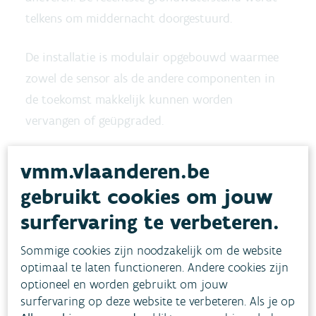
telkens om middernacht doorgestuurd.
De installatie is modulair opgebouwd waarmee
zowel de sensor als de andere componenten in
de toekomst makkelijk kunnen worden
vervangen of geüpgraded.
Open data via een cloud-platform
vmm.vlaanderen.be
De data worden door de inzet van de jongste
gebruikt cookies om jouw
‘Narrow Band’ (LTE-M) communicatietechnologie
surfervaring te verbeteren.
verbonden met een dataplatform in de cloud. De
Sommige cookies zijn noodzakelijk om de website
gegevens worden daar tijdelijk gearchiveerd en
optimaal te laten functioneren. Andere cookies zijn
stromen door naar de
waterinfo
.be
optioneel en worden gebruikt om jouw
dataomgeving van de VMM.
surfervaring op deze website te verbeteren. Als je op