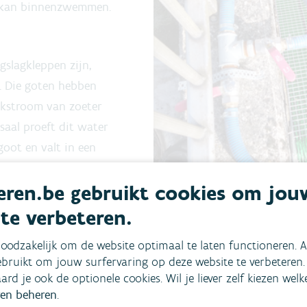
l kan binnenzwemmen.
gslagkleppen zijn,
. Die goten hebben
okstroom van zoeter
saal proeft dit water
goot en valt in een
e polderwaterlopen.
ren.be gebruikt cookies om jou
n aan de Grote
nciegeleed en
 te verbeteren.
oodzakelijk om de website optimaal te laten functioneren. A
bruikt om jouw surfervaring op deze website te verbeteren.
g weer naar zee
aard je ook de optionele cookies. Wil je liever zelf kiezen wel
n vlees heeft
en beheren
.