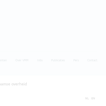
enten
Over VMM
Jobs
Publicaties
Pers
Contact
laamse overheid
NL
EN