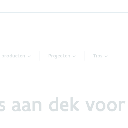
& producten
Projecten
Tips
s aan dek voor