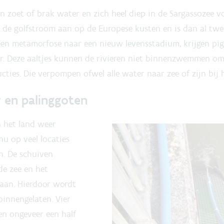
 in zoet of brak water en zich heel diep in de Sargassozee 
ia de golfstroom aan op de Europese kusten en is dan al twe
een metamorfose naar een nieuw levensstadium, krijgen p
er. Deze aaltjes kunnen de rivieren niet binnenzwemmen om
ties. Die verpompen ofwel alle water naar zee of zijn bij h
 en palinggoten
n het land weer
 op veel locaties
. De schuiven
e zee en het
taan. Hierdoor wordt
binnengelaten. Vier
en ongeveer een half