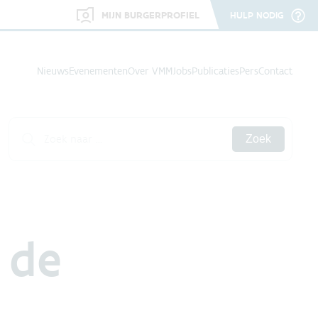
MIJN BURGERPROFIEL
HULP NODIG
Nieuws
Evenementen
Over VMM
Jobs
Publicaties
Pers
Contact
Zoek
 de