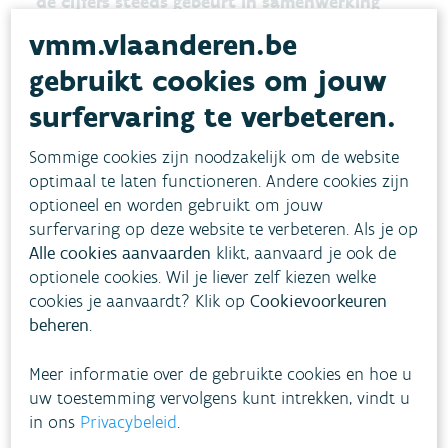
de cijfers steeds gebeurt in samenwerking
met experten op basis van en met aanvulling
vmm.vlaanderen.be
van lokale gebiedskennis.
gebruikt cookies om jouw
surfervaring te verbeteren.
Het werk is bovendien nog niet af. Momenteel
wordt nog bijkomende lokale gebiedskennis en
Sommige cookies zijn noodzakelijk om de website
andere kwalitatieve informatie toegevoegd aan
optimaal te laten functioneren. Andere cookies zijn
optioneel en worden gebruikt om jouw
het kader. Ook wordt een indicatorendashboard
surfervaring op deze website te verbeteren. Als je op
ontwikkeld dat toelaat om op een vlotte manier
Alle cookies aanvaarden
klikt, aanvaard je ook de
inzicht te krijgen in de actuele droogtetoestand
optionele cookies. Wil je liever zelf kiezen welke
en waterschaarste bij verschillende sectoren. Deze
cookies je aanvaardt? Klik op
Cookievoorkeuren
beheren
.
zomerperiode zal dienen als testfase, waarbij het
kader als beslissingsondersteunend instrument
Meer informatie over de gebruikte cookies en hoe u
ingezet zal worden. De toepassing ervan wordt
uw toestemming vervolgens kunt intrekken, vindt u
hierbij ondersteund door het onderzoeksteam
in ons
Privacybeleid
.
dat het kader uitwerkte. Ook de stakeholders