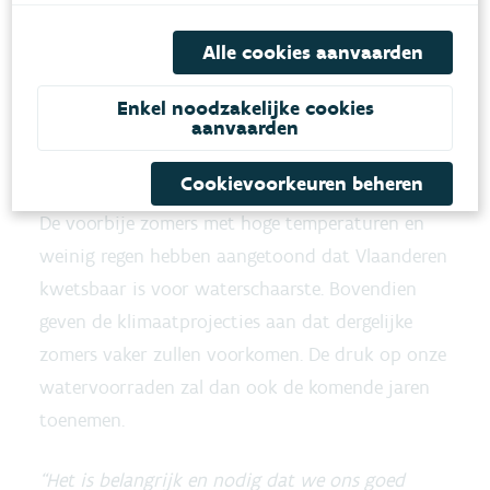
worden betrokken bij effectieve waterschaarste.
Alle cookies aanvaarden
Na de zomer start een vervolgtraject met een
evaluatie van het instrument, eventuele
Enkel noodzakelijke cookies
aanvaarden
bijsturingen en worden bepaalde aspecten verder
uitgewerkt.
Cookievoorkeuren beheren
De voorbije zomers met hoge temperaturen en
weinig regen hebben aangetoond dat Vlaanderen
kwetsbaar is voor waterschaarste. Bovendien
geven de klimaatprojecties aan dat dergelijke
zomers vaker zullen voorkomen. De druk op onze
watervoorraden zal dan ook de komende jaren
toenemen.
“Het is belangrijk en nodig dat we ons goed