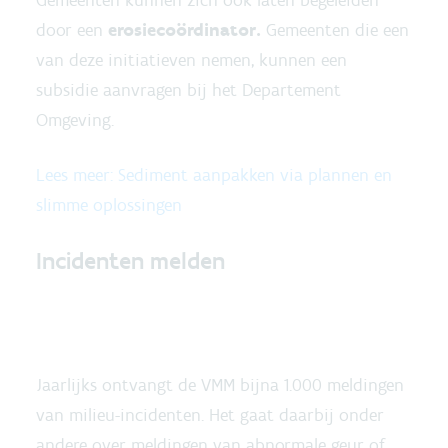
Gemeenten kunnen zich ook laten begeleiden
door een
erosiecoördinator.
Gemeenten die een
van deze initiatieven nemen, kunnen een
subsidie aanvragen bij het Departement
Omgeving.
Lees meer: Sediment aanpakken via plannen en
slimme oplossingen
Incidenten melden
Jaarlijks ontvangt de VMM bijna 1.000 meldingen
van milieu-incidenten. Het gaat daarbij onder
andere over meldingen van abnormale geur of