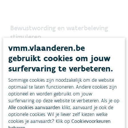
Bewustwording en waterbeleving
stimuleren
vmm.vlaanderen.be
Gemeenten kunnen ook inzetten op
gebruikt cookies om jouw
waterbewustzijn bij hun inwoners en bedrijven.
Dat kan door deel te nemen aan campagnes – of
surfervaring te verbeteren.
er zelf te organiseren – die aandacht hebben
Sommige cookies zijn noodzakelijk om de website
voor het belang van een goede waterkwaliteit,
optimaal te laten functioneren. Andere cookies zijn
het zorgzaam omgaan met afvalwater en een
optioneel en worden gebruikt om jouw
intense waterbeleving.
surfervaring op deze website te verbeteren. Als je op
Alle cookies aanvaarden
klikt, aanvaard je ook de
optionele cookies. Wil je liever zelf kiezen welke
Voorbeelden:
cookies je aanvaardt? Klik op
Cookievoorkeuren